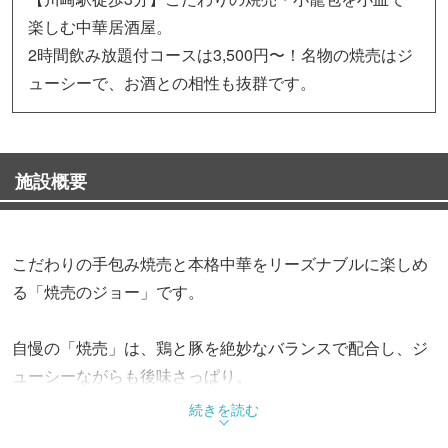
楽しむ中華居酒屋。
2時間飲み放題付コースは3,500円〜！名物の焼売はジ
ューシーで、お酒との相性も抜群です。
施設概要
こだわりの手包み焼売と本格中華をリーズナブルに楽しめ
る「焼売のジョー」です。
自慢の「焼売」は、鶏と豚を絶妙なバランスで配合し、ジ
ューシーながらも後味さっぱり。
蒸したての小籠包や水餃子、スパイス香る麻婆豆腐など、
続きを読む
お酒が進む小皿料理を豊富に取り揃えております。