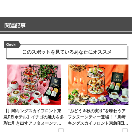
関連記事
Check!
このスポットを見ている
あなたにオススメ
【川崎キングスカイフロント東
“ぶどう＆秋の実り”を味わうア
急REIホテル】イチゴの魅力を多
フタヌーンティー登場！「川崎
彩に引き出すアフタヌーンティ
キングスカイフロント東急REIホ
ー登場
テル」で