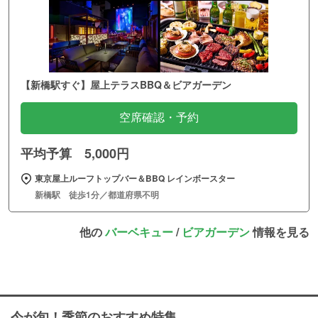
【新橋駅すぐ】屋上テラスBBQ＆ビアガーデン
空席確認・予約
平均予算 5,000円
東京屋上ルーフトップバー＆BBQ レインボースター
新橋駅 徒歩1分／都道府県不明
他の
バーベキュー
/
ビアガーデン
情報を見る
今が旬！季節のおすすめ特集