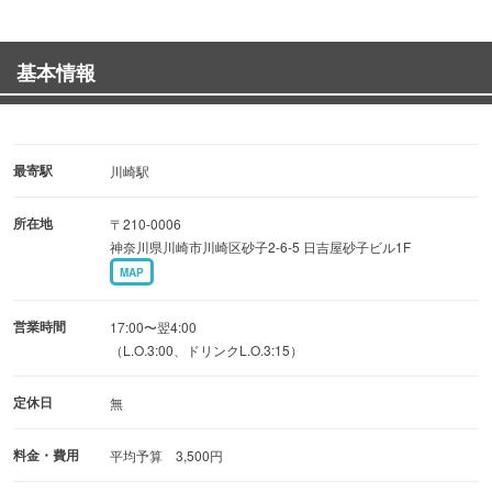
2時間飲み放題付きのコースは3,500円〜とコスパも抜群！
基本情報
女子会、会社宴会、お一人様でのちょい飲みまで、幅広い
シーンでご利用ください。
活気あふれる空間で、自慢の点心をご堪能いただけます。
最寄駅
川崎駅
所在地
〒210-0006
神奈川県川崎市川崎区砂子2-6-5 日吉屋砂子ビル1F
MAP
営業時間
17:00〜翌4:00
（L.O.3:00、ドリンクL.O.3:15）
定休日
無
料金・費用
平均予算 3,500円