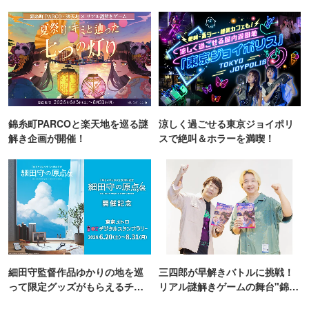
TOKYO
錦糸町PARCOと楽天地を巡る謎
涼しく過ごせる東京ジョイポリ
解き企画が開催！
スで絶叫＆ホラーを満喫！
細田守監督作品ゆかりの地を巡
三四郎が早解きバトルに挑戦！
って限定グッズがもらえるチャ
リアル謎解きゲームの舞台"錦糸
ンス！
町PARCO・楽天地"を巡る！