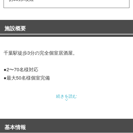
施設概要
千葉駅徒歩3分の完全個室居酒屋。
●2〜70名様対応
●最大50名様個室完備
夏宴会・夏まつりフェア・納涼会・企業宴会・歓迎会・送
続きを読む
別会・同窓会に最適。当日個室予約・昼飲みOK！
熟成牛たん、豊洲直送鮮魚、生牡蠣、おでん、焼鳥を堪
能。酒蔵厳選日本酒35種類以上、獺祭飲み放題も人気。
基本情報