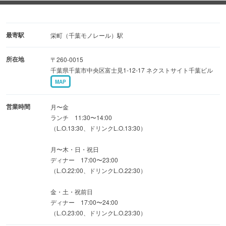
飲み放題付宴会コース4,000円〜、接待や記念日、ご家族で
のお食事にもおすすめです。
最寄駅
栄町（千葉モノレール）駅
所在地
〒260-0015
千葉県千葉市中央区富士見1-12-17 ネクストサイト千葉ビル
MAP
営業時間
月〜金
ランチ 11:30〜14:00
（L.O.13:30、ドリンクL.O.13:30）
月〜木・日・祝日
ディナー 17:00〜23:00
（L.O.22:00、ドリンクL.O.22:30）
金・土・祝前日
ディナー 17:00〜24:00
（L.O.23:00、ドリンクL.O.23:30）