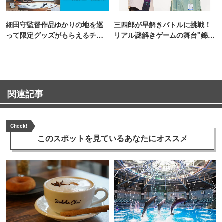
細田守監督作品ゆかりの地を巡
三四郎が早解きバトルに挑戦！
って限定グッズがもらえるチャ
リアル謎解きゲームの舞台"錦糸
ンス！
町PARCO・楽天地"を巡る！
関連記事
Check!
このスポットを見ている
あなたにオススメ