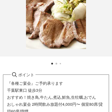
ポイント
『各種ご宴会』ご予約承ります
千葉駅東口 徒歩3分
おすすめ！焼き鳥,牛たん,煮込,鮮魚,生牡蠣,おでん
おしゃれ宴会 2時間飲み放題付4,000円〜 個室80席/貸
切60席/喫煙