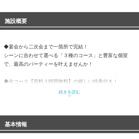
施設概要
◆宴会から二次会まで一箇所で完結！
シーンに合わせて選べる「３種のコース」と豊富な個室
で、最高のパーティーを叶えませんか！
◆全コース【室料３時間無料】の嬉しい特典付き！
手軽に楽しめる「カジュアル」、人気の「スタンダー
続きを読む
ド」、さらに豪華な「デラックス」の３種から、ご予算や
目的に応じて自由に選べます！本格的な料理に加え、お得
な飲み放題プランも追加可能！
基本情報
◆店内は１名様から大人数まで対応の完全個室を完備！