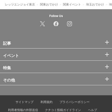
レッツエンジョイ東京
関東おでかけ
関東イベント
埼玉おでかけ
埼
Follow Us
記事
イベント
特集
その他
サイトマップ
利用規約
プライバシーポリシー
利用者情報の外部送信
クチコミ投稿ガイドライン
ヘルプ