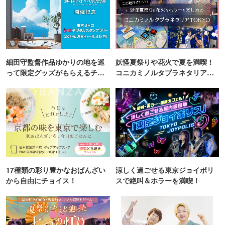
細田守監督作品ゆかりの地を巡
妖怪夏祭りや花火で夏を満喫！
って限定グッズがもらえるチャ
コニカミノルタプラネタリア
ンス！
TOKYO
17種類の彩り豊かなおばんざい
涼しく過ごせる東京ジョイポリ
から自由にチョイス！
スで絶叫＆ホラーを満喫！