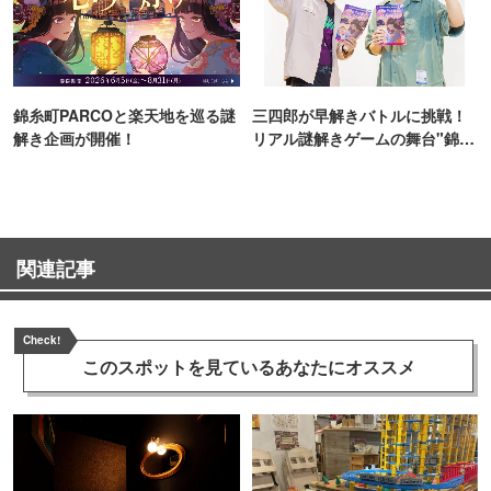
錦糸町PARCOと楽天地を巡る謎
三四郎が早解きバトルに挑戦！
解き企画が開催！
リアル謎解きゲームの舞台"錦糸
町PARCO・楽天地"を巡る！
関連記事
Check!
このスポットを見ている
あなたにオススメ