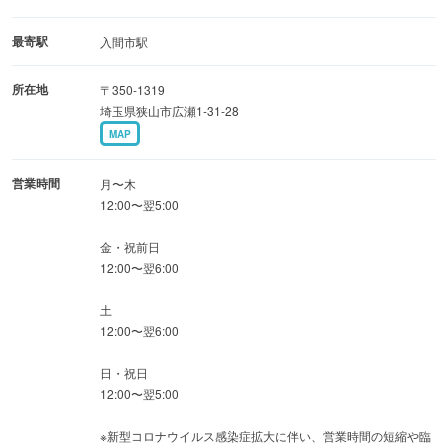
女子会に最適なラグジュアリールームや、お食事に便利な
レストランルームなど、個性豊かなコンセプトルームも充
最寄駅
入間市駅
実しています。
所在地
〒350-1319
埼玉県狭山市広瀬1-31-28
◆歓送迎会や誕生日会はもちろん、会議やテレワーク、レ
MAP
ッスンなど活用法は自由自在！
完全防音のプライベート空間で、自慢の料理とカラオケを
営業時間
月〜木
心ゆくまで満喫◎
12:00〜翌5:00
金・祝前日
12:00〜翌6:00
土
12:00〜翌6:00
日・祝日
12:00〜翌5:00
※新型コロナウイルス感染症拡大に伴い、営業時間の短縮や臨