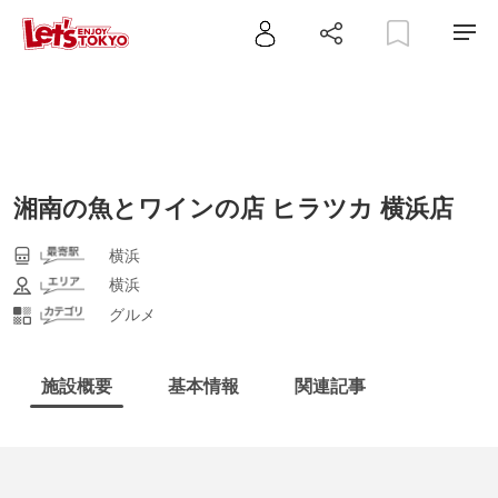
湘南の魚とワインの店 ヒラツカ 横浜店
横浜
横浜
グルメ
施設概要
基本情報
関連記事