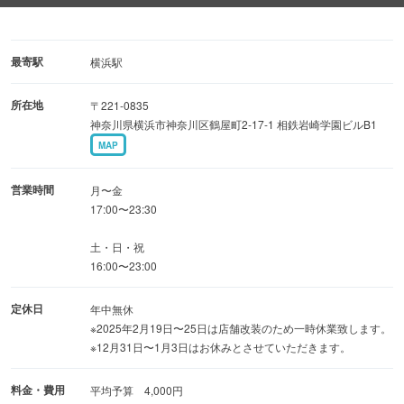
■コース料理
飲み放題付き・ドリンク５杯つきとお好みにあわせて♪
最寄駅
横浜駅
鮮魚もお肉も愉しめる大満足のコース内容！
所在地
〒221-0835
神奈川県横浜市神奈川区鶴屋町2-17-1 相鉄岩崎学園ビルB1
【個室】5〜最大16名様
MAP
【横浜駅3分】活気ある店内で気軽に乾杯
営業時間
月〜金
17:00〜23:30
土・日・祝
16:00〜23:00
定休日
年中無休
※2025年2月19日〜25日は店舗改装のため一時休業致します。
※12月31日〜1月3日はお休みとさせていただきます。
料金・費用
平均予算 4,000円