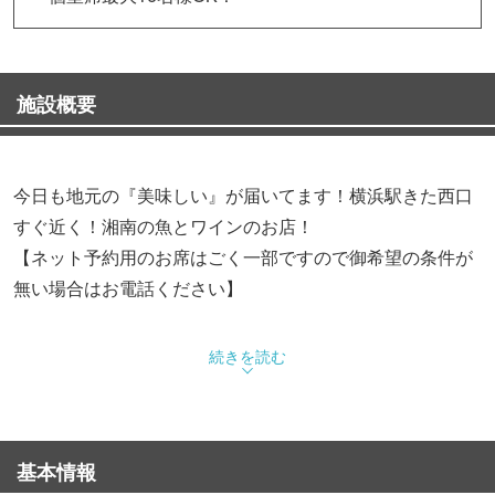
施設概要
今日も地元の『美味しい』が届いてます！横浜駅きた西口
すぐ近く！湘南の魚とワインのお店！
【ネット予約用のお席はごく一部ですので御希望の条件が
無い場合はお電話ください】
地元神奈川の漁港から直送される新鮮な魚と地元湘南の旬
続きを読む
な食材を使った料理をワインとお楽しみください！
■その日しかご用意できない《限定料理》や《限定ワイ
基本情報
ン》に出会えることも！