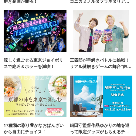
解き企画が開催！
コニカミノルタプラネタリア
TOKYO
涼しく過ごせる東京ジョイポリ
三四郎が早解きバトルに挑戦！
スで絶叫＆ホラーを満喫！
リアル謎解きゲームの舞台"錦糸
町PARCO・楽天地"を巡る！
17種類の彩り豊かなおばんざい
細田守監督作品ゆかりの地を巡
から自由にチョイス！
って限定グッズがもらえるチャ