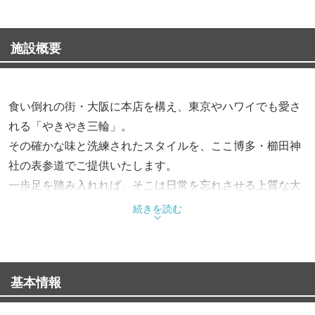
施設概要
食い倒れの街・大阪に本店を構え、東京やハワイでも愛さ
れる「やきやき三輪」。
その確かな味と洗練されたスタイルを、ここ博多・櫛田神
社の表参道でご提供いたします。
一歩足を踏み入れれば、そこは日常を忘れさせる上質な大
人の隠れ家。
続きを読む
ジュウジュウと焼き上がる音や香ばしい匂いが食欲をそそ
り、五感を満たすひとときが始まります。
記念日デートからビジネスシーンでの大切な接待まで、記
基本情報
憶に残る一夜をお約束します。
本格鉄板焼きと、〆に味わう当店ならではのふわふわお好