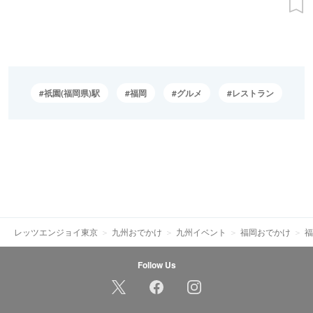
祇園(福岡県)駅
福岡
グルメ
レストラン
レッツエンジョイ東京
九州おでかけ
九州イベント
福岡おでかけ
福
Follow Us