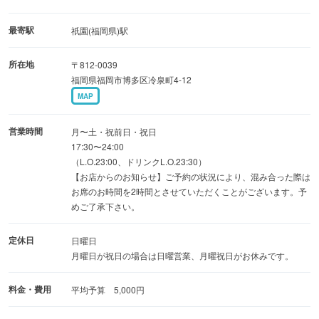
み焼きを心ゆくまでご堪能ください。
最寄駅
祇園(福岡県)駅
所在地
〒812-0039
福岡県福岡市博多区冷泉町4-12
MAP
営業時間
月〜土・祝前日・祝日
17:30〜24:00
（L.O.23:00、ドリンクL.O.23:30）
【お店からのお知らせ】ご予約の状況により、混み合った際は
お席のお時間を2時間とさせていただくことがございます。予
めご了承下さい。
定休日
日曜日
月曜日が祝日の場合は日曜営業、月曜祝日がお休みです。
料金・費用
平均予算 5,000円