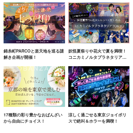
錦糸町PARCOと楽天地を巡る謎
妖怪夏祭りや花火で夏を満喫！
解き企画が開催！
コニカミノルタプラネタリア
TOKYO
17種類の彩り豊かなおばんざい
涼しく過ごせる東京ジョイポリ
から自由にチョイス！
スで絶叫＆ホラーを満喫！