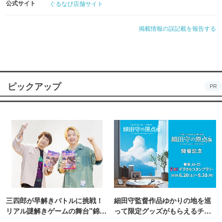
公式サイト
ぐるなび店舗サイト
掲載情報の誤記載を報告する
ピックアップ
PR
三四郎が早解きバトルに挑戦！
細田守監督作品ゆかりの地を巡
リアル謎解きゲームの舞台"錦糸
って限定グッズがもらえるチャ
町PARCO・楽天地"を巡る！
ンス！