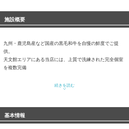
施設概要
九州・鹿児島産など国産の黒毛和牛を自慢の鮮度でご提
供。
天文館エリアにある当店には、上質で洗練された完全個室
を複数完備
◆焼肉コースは全3種
続きを読む
定番部位はもちろん、焼きすきや肉寿司を楽しめるワンラ
ンク上のプランもご用意
黒毛和牛を中心に上質なお肉を楽しめるコースは接待やデ
基本情報
ートなど特別な日に