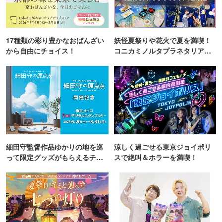
17種類の彩り豊かなおばんざい
妖怪夏祭りや花火で夏を満喫！
から自由にチョイス！
コニカミノルタプラネタリア
TOKYO
細田守監督作品ゆかりの地を巡
涼しく過ごせる東京ジョイポリ
って限定グッズがもらえるチャ
スで絶叫＆ホラーを満喫！
ンス！