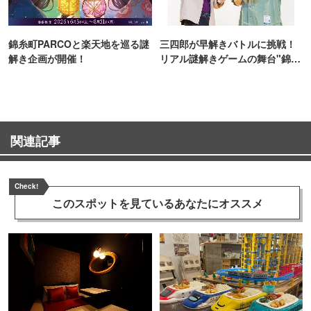
錦糸町PARCOと楽天地を巡る謎
三四郎が早解きバトルに挑戦！
解き企画が開催！
リアル謎解きゲームの舞台"錦糸
町PARCO・楽天地"を巡る！
関連記事
Check!
このスポットを見ている
あなたにオススメ