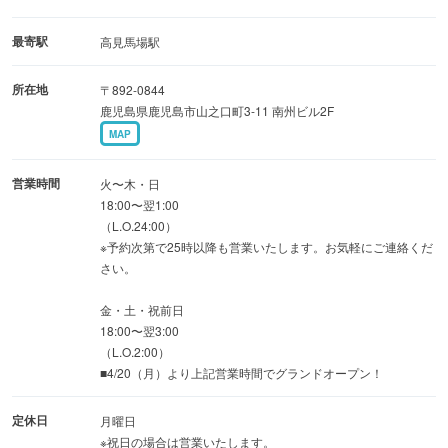
◆厳選和牛ユッケなど逸品多数
タンやカルビ、ホルモンの他、厳選部位を愉しめる贅沢な
最寄駅
高見馬場駅
盛り合わせも
所在地
〒892-0844
焼肉屋さんのカレーライスや麻婆豆腐など他ではなかなか
鹿児島県鹿児島市山之口町3-11 南州ビル2F
味わえない料理もございます。
MAP
◆ドリンクでペアリングを…
営業時間
火〜木・日
お肉の旨みを引き立てる生ビールやワインなど充実のライ
18:00〜翌1:00
（L.O.24:00）
ンナップ
※予約次第で25時以降も営業いたします。お気軽にご連絡くだ
鹿児島が誇る芋焼酎も豊富に取り揃えております。
さい。
金・土・祝前日
◆和情緒溢れる落ち着いた店内
18:00〜翌3:00
掘りごたつ席・テーブル席の完全個室完備
（L.O.2:00）
部屋ごとに異なる壁掛けアートで雰囲気を演出
■4/20（月）より上記営業時間でグランドオープン！
定休日
月曜日
※祝日の場合は営業いたします。