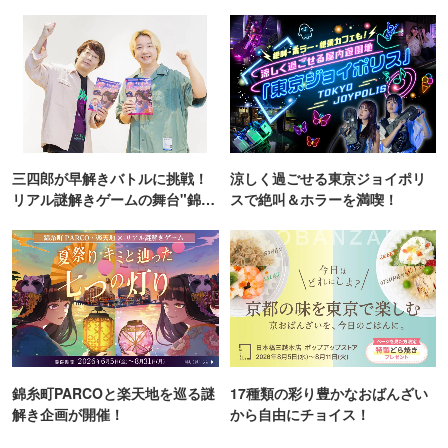
ンス！
TOKYO
三四郎が早解きバトルに挑戦！
涼しく過ごせる東京ジョイポリ
リアル謎解きゲームの舞台"錦糸
スで絶叫＆ホラーを満喫！
町PARCO・楽天地"を巡る！
錦糸町PARCOと楽天地を巡る謎
17種類の彩り豊かなおばんざい
解き企画が開催！
から自由にチョイス！