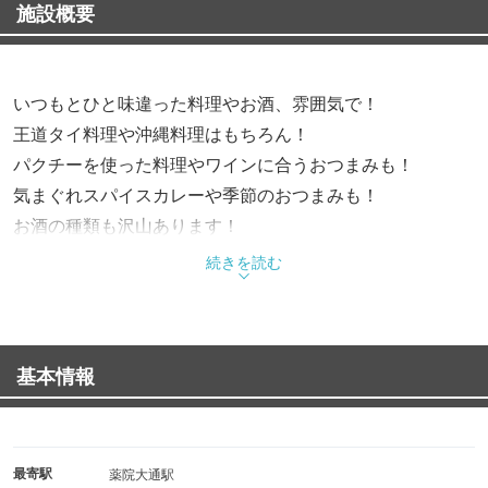
施設概要
いつもとひと味違った料理やお酒、雰囲気で！
王道タイ料理や沖縄料理はもちろん！
パクチーを使った料理やワインに合うおつまみも！
気まぐれスパイスカレーや季節のおつまみも！
お酒の種類も沢山あります！
小さなお子様にも安心のお座敷席もあります！
続きを読む
デート、飲み会、女子会、二次会、お座敷で貸し切りも、
コース料理あります。飲み放題付きコースあります。
基本情報
最寄駅
薬院大通駅