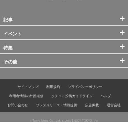
記事
イベント
特集
その他
サイトマップ
利用規約
プライバシーポリシー
利用者情報の外部送信
クチコミ投稿ガイドライン
ヘルプ
お問い合わせ
プレスリリース・情報提供
広告掲載
運営会社
© Tokyo Metro Co., Ltd. & Let’s ENJOY TOKYO, Inc.