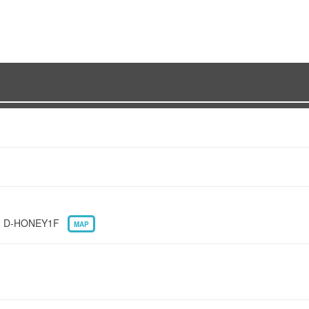
D-HONEY1F
MAP