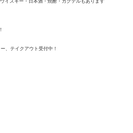
ウイスキー・日本酒・焼酎・カクテルもあります
！
リバリー、テイクアウト受付中！