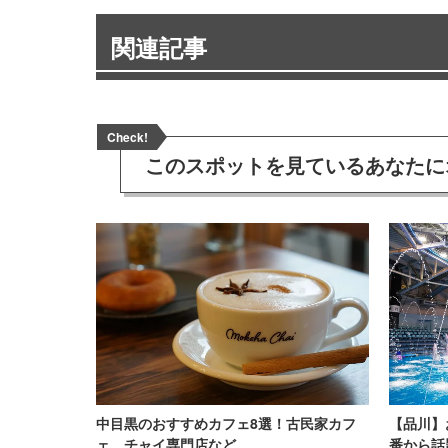
関連記事
Check!
このスポットを見ている
あなたに
中目黒のおすすめカフェ8選！古民家カフ
【品川】
ェ、チャイ専門店など
番から話