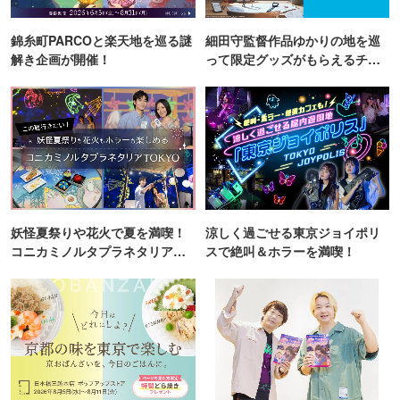
錦糸町PARCOと楽天地を巡る謎
細田守監督作品ゆかりの地を巡
解き企画が開催！
って限定グッズがもらえるチャ
ンス！
妖怪夏祭りや花火で夏を満喫！
涼しく過ごせる東京ジョイポリ
コニカミノルタプラネタリア
スで絶叫＆ホラーを満喫！
TOKYO