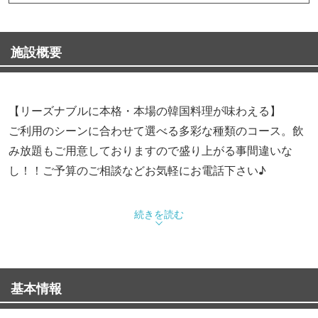
施設概要
【リーズナブルに本格・本場の韓国料理が味わえる】
ご利用のシーンに合わせて選べる多彩な種類のコース。飲
み放題もご用意しておりますので盛り上がる事間違いな
し！！ご予算のご相談などお気軽にお電話下さい♪
【個室空間・フロア貸切可◎】
続きを読む
2名〜35名様まで団体様のシチュエーションに合わせて最
適な個室席にご案内♪プライベート空間で大切な方との特
別なお食事をご提案◎貸切のご予約も可能です！まずはお
基本情報
気軽にご相談ください♪誕生日・記念日、同窓会、女子会
などに最適！