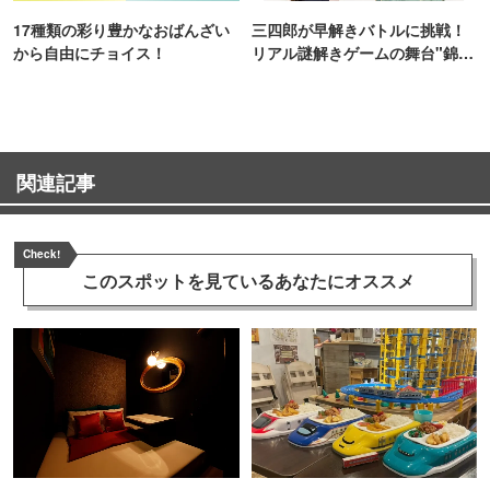
17種類の彩り豊かなおばんざい
三四郎が早解きバトルに挑戦！
から自由にチョイス！
リアル謎解きゲームの舞台"錦糸
町PARCO・楽天地"を巡る！
関連記事
Check!
このスポットを見ている
あなたにオススメ