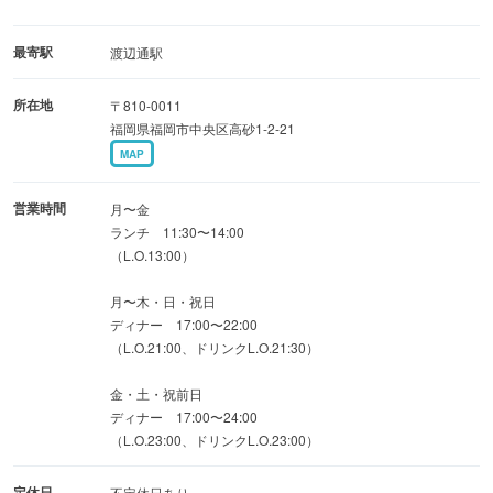
【駅近で好アクセス！】
最寄駅
渡辺通駅
天神からも博多からも、中洲からも、西新からもアクセス
所在地
〒810-0011
抜群の渡辺通り沿い。
福岡県福岡市中央区高砂1-2-21
渡辺通1丁目交差点が目の前の便利な場所で待ち合わせに
MAP
も最適です。
営業時間
月〜金
ランチ 11:30〜14:00
（L.O.13:00）
月〜木・日・祝日
ディナー 17:00〜22:00
（L.O.21:00、ドリンクL.O.21:30）
金・土・祝前日
ディナー 17:00〜24:00
（L.O.23:00、ドリンクL.O.23:00）
定休日
不定休日あり