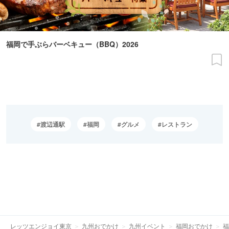
福岡で手ぶらバーベキュー（BBQ）2026
渡辺通駅
福岡
グルメ
レストラン
レッツエンジョイ東京
九州おでかけ
九州イベント
福岡おでかけ
福