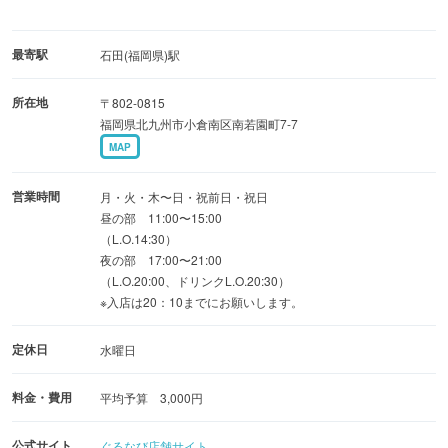
最寄駅
石田(福岡県)駅
所在地
〒802-0815
福岡県北九州市小倉南区南若園町7-7
MAP
営業時間
月・火・木〜日・祝前日・祝日
昼の部 11:00〜15:00
（L.O.14:30）
夜の部 17:00〜21:00
（L.O.20:00、ドリンクL.O.20:30）
※入店は20：10までにお願いします。
定休日
水曜日
料金・費用
平均予算 3,000円
公式サイト
ぐるなび店舗サイト