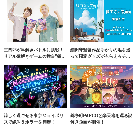
三四郎が早解きバトルに挑戦！
細田守監督作品ゆかりの地を巡
リアル謎解きゲームの舞台"錦糸
って限定グッズがもらえるチャ
町PARCO・楽天地"を巡る！
ンス！
涼しく過ごせる東京ジョイポリ
錦糸町PARCOと楽天地を巡る謎
スで絶叫＆ホラーを満喫！
解き企画が開催！