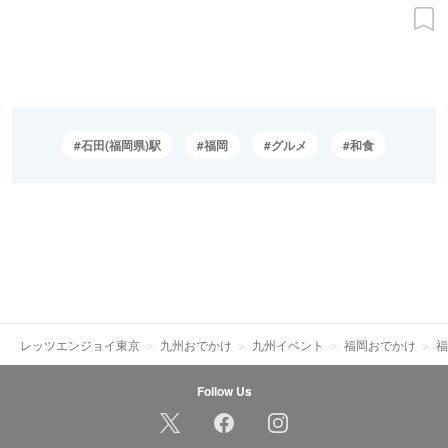
石田(福岡県)駅
福岡
グルメ
和食
レッツエンジョイ東京
九州おでかけ
九州イベント
福岡おでかけ
福
Follow Us