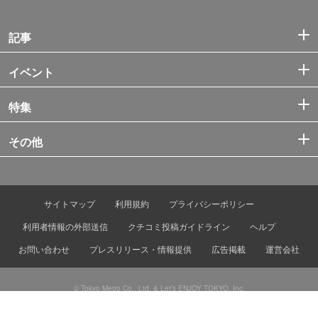
記事
イベント
特集
その他
サイトマップ
利用規約
プライバシーポリシー
利用者情報の外部送信
クチコミ投稿ガイドライン
ヘルプ
お問い合わせ
プレスリリース・情報提供
広告掲載
運営会社
© Tokyo Metro Co., Ltd. & Let’s ENJOY TOKYO, Inc.