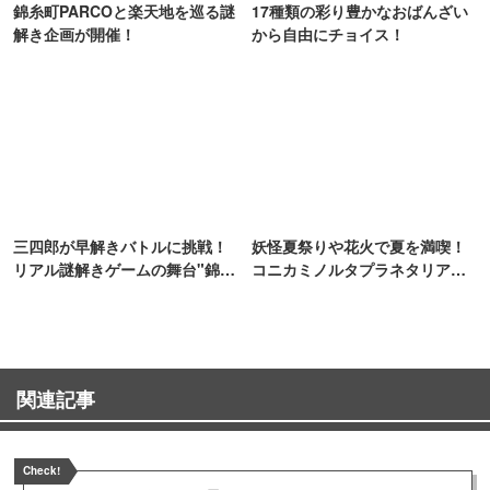
錦糸町PARCOと楽天地を巡る謎
17種類の彩り豊かなおばんざい
解き企画が開催！
から自由にチョイス！
三四郎が早解きバトルに挑戦！
妖怪夏祭りや花火で夏を満喫！
リアル謎解きゲームの舞台"錦糸
コニカミノルタプラネタリア
町PARCO・楽天地"を巡る！
TOKYO
関連記事
Check!