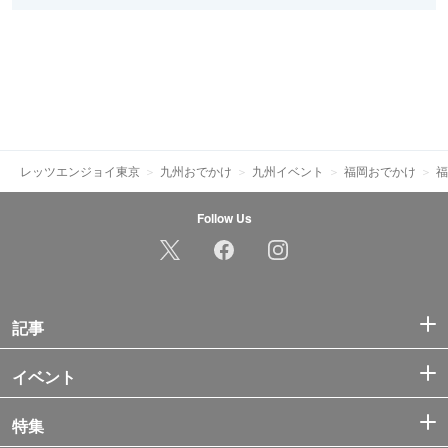
レッツエンジョイ東京
九州おでかけ
九州イベント
福岡おでかけ
福
Follow Us
記事
イベント
特集