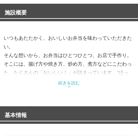
施設概要
いつもあたたかく、おいしいお弁当を味わっていただきた
い。
そんな想いから、お弁当はひとつひとつ、お店で手作り。
そこには、揚げ方や焼き方、炒め方、煮方などにこだわっ
た、たくさんの「おいしい！」が詰まっています。“ほっ
と”できるお弁当で、“もっと”お客様を笑顔にする。これか
続きを読む
らも、そんなお弁当をお届けします。
基本情報