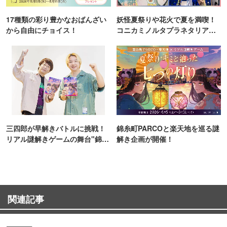
17種類の彩り豊かなおばんざい
妖怪夏祭りや花火で夏を満喫！
から自由にチョイス！
コニカミノルタプラネタリア
TOKYO
三四郎が早解きバトルに挑戦！
錦糸町PARCOと楽天地を巡る謎
リアル謎解きゲームの舞台"錦糸
解き企画が開催！
町PARCO・楽天地"を巡る！
関連記事