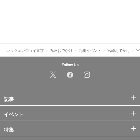
レッツエンジョイ東京
九州おでかけ
九州イベント
宮崎おでかけ
宮
Follow Us
記事
イベント
特集