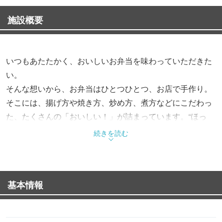
施設概要
いつもあたたかく、おいしいお弁当を味わっていただきた
い。
そんな想いから、お弁当はひとつひとつ、お店で手作り。
そこには、揚げ方や焼き方、炒め方、煮方などにこだわっ
た、たくさんの「おいしい！」が詰まっています。“ほっ
と”できるお弁当で、“もっと”お客様を笑顔にする。これか
続きを読む
らも、そんなお弁当をお届けします。
基本情報