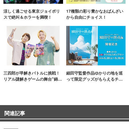
涼しく過ごせる東京ジョイポリ
17種類の彩り豊かなおばんざい
スで絶叫＆ホラーを満喫！
から自由にチョイス！
三四郎が早解きバトルに挑戦！
細田守監督作品ゆかりの地を巡
リアル謎解きゲームの舞台"錦糸
って限定グッズがもらえるチャ
町PARCO・楽天地"を巡る！
ンス！
関連記事