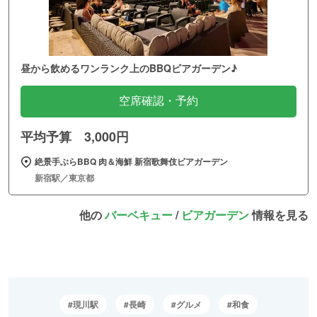
昼から飲めるワンランク上のBBQビアガーデン♪
空席確認・予約
平均予算 3,000円
絶景手ぶらBBQ 肉＆海鮮 新宿歌舞伎ビアガーデン
新宿駅／東京都
他の
バーベキュー
/
ビアガーデン
情報を見る
現川駅
長崎
グルメ
和食