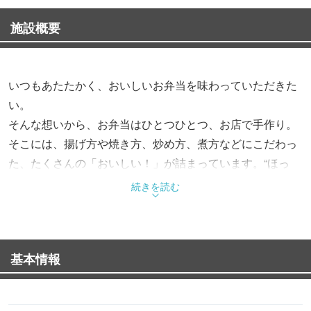
施設概要
いつもあたたかく、おいしいお弁当を味わっていただきた
い。
そんな想いから、お弁当はひとつひとつ、お店で手作り。
そこには、揚げ方や焼き方、炒め方、煮方などにこだわっ
た、たくさんの「おいしい！」が詰まっています。“ほっ
と”できるお弁当で、“もっと”お客様を笑顔にする。これか
続きを読む
らも、そんなお弁当をお届けします。
基本情報