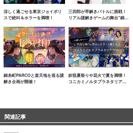
涼しく過ごせる東京ジョイポリ
三四郎が早解きバトルに挑戦！
スで絶叫＆ホラーを満喫！
リアル謎解きゲームの舞台"錦糸
町PARCO・楽天地"を巡る！
錦糸町PARCOと楽天地を巡る謎
妖怪夏祭りや花火で夏を満喫！
解き企画が開催！
コニカミノルタプラネタリア
TOKYO
関連記事