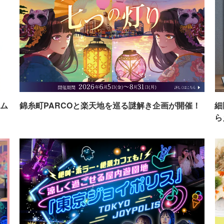
ム
錦糸町PARCOと楽天地を巡る謎解き企画が開催！
細
ら