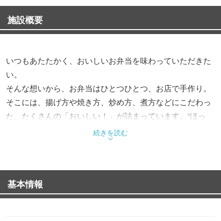
施設概要
いつもあたたかく、おいしいお弁当を味わっていただきた
い。
そんな想いから、お弁当はひとつひとつ、お店で手作り。
そこには、揚げ方や焼き方、炒め方、煮方などにこだわっ
た、たくさんの「おいしい！」が詰まっています。“ほっ
と”できるお弁当で、“もっと”お客様を笑顔にする。これか
続きを読む
らも、そんなお弁当をお届けします。
基本情報