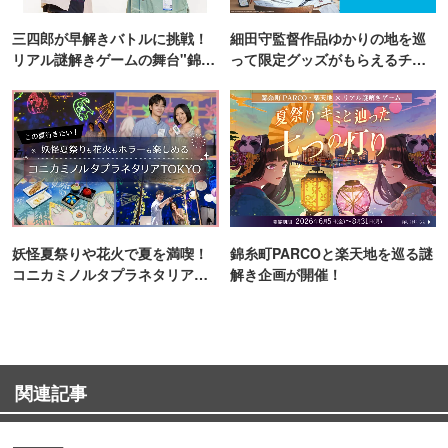
三四郎が早解きバトルに挑戦！
細田守監督作品ゆかりの地を巡
リアル謎解きゲームの舞台"錦糸
って限定グッズがもらえるチャ
町PARCO・楽天地"を巡る！
ンス！
妖怪夏祭りや花火で夏を満喫！
錦糸町PARCOと楽天地を巡る謎
コニカミノルタプラネタリア
解き企画が開催！
TOKYO
関連記事