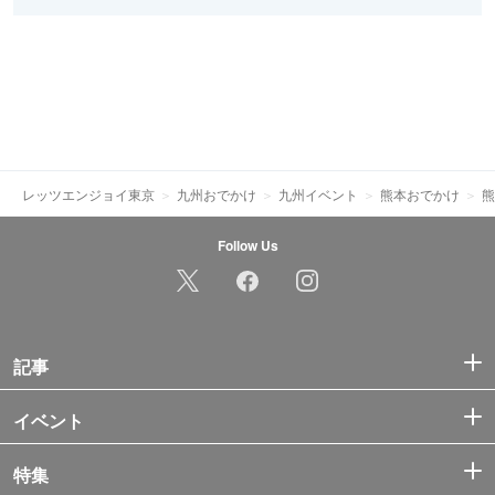
レッツエンジョイ東京
九州おでかけ
九州イベント
熊本おでかけ
熊
Follow Us
記事
イベント
特集