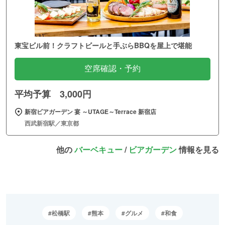
東宝ビル前！クラフトビールと手ぶらBBQを屋上で堪能
空席確認・予約
平均予算 3,000円
新宿ビアガーデン 宴 ～UTAGE～Terrace 新宿店
西武新宿駅／東京都
他の
バーベキュー
/
ビアガーデン
情報を見る
松橋駅
熊本
グルメ
和食