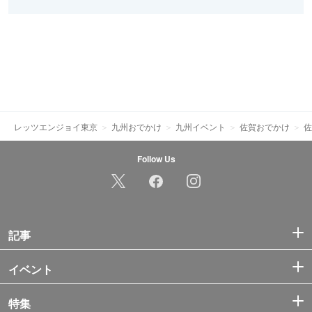
レッツエンジョイ東京
九州おでかけ
九州イベント
佐賀おでかけ
佐
Follow Us
記事
イベント
特集