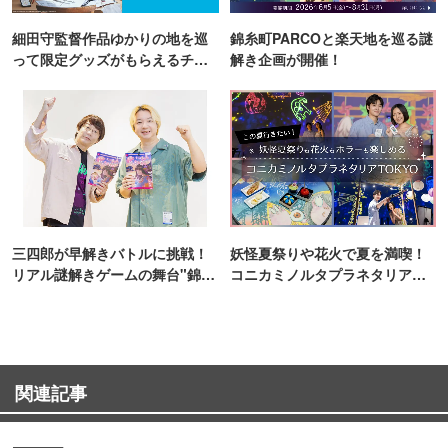
細田守監督作品ゆかりの地を巡
錦糸町PARCOと楽天地を巡る謎
って限定グッズがもらえるチャ
解き企画が開催！
ンス！
三四郎が早解きバトルに挑戦！
妖怪夏祭りや花火で夏を満喫！
リアル謎解きゲームの舞台"錦糸
コニカミノルタプラネタリア
町PARCO・楽天地"を巡る！
TOKYO
関連記事