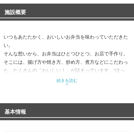
施設概要
いつもあたたかく、おいしいお弁当を味わっていただきた
い。
そんな想いから、お弁当はひとつひとつ、お店で手作り。
そこには、揚げ方や焼き方、炒め方、煮方などにこだわっ
た、たくさんの「おいしい！」が詰まっています。“ほっ
と”できるお弁当で、“もっと”お客様を笑顔にする。これか
続きを読む
らも、そんなお弁当をお届けします。
基本情報