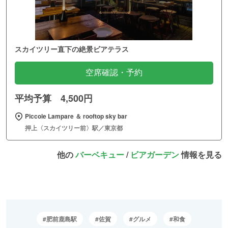
スカイツリー直下の絶景ビアテラス
空席確認・予約
平均予算 4,500円
Piccole Lampare ＆ rooftop sky bar
押上〈スカイツリー前〉駅／東京都
他の
バーベキュー
/
ビアガーデン
情報を見る
肥前鹿島駅
佐賀
グルメ
和食