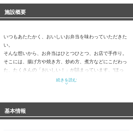
施設概要
いつもあたたかく、おいしいお弁当を味わっていただきた
い。
そんな想いから、お弁当はひとつひとつ、お店で手作り。
そこには、揚げ方や焼き方、炒め方、煮方などにこだわっ
た、たくさんの「おいしい！」が詰まっています。“ほっ
と”できるお弁当で、“もっと”お客様を笑顔にする。これか
続きを読む
らも、そんなお弁当をお届けします。
基本情報