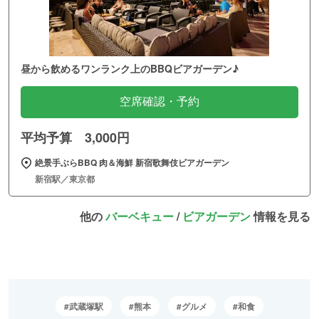
昼から飲めるワンランク上のBBQビアガーデン♪
空席確認・予約
平均予算 3,000円
絶景手ぶらBBQ 肉＆海鮮 新宿歌舞伎ビアガーデン
新宿駅／東京都
他の
バーベキュー
/
ビアガーデン
情報を見る
武蔵塚駅
熊本
グルメ
和食