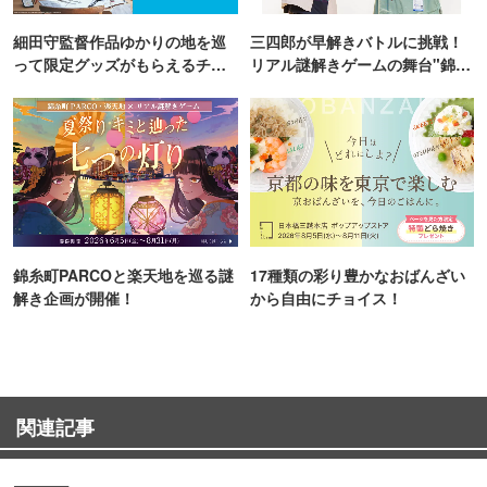
細田守監督作品ゆかりの地を巡
三四郎が早解きバトルに挑戦！
って限定グッズがもらえるチャ
リアル謎解きゲームの舞台"錦糸
ンス！
町PARCO・楽天地"を巡る！
錦糸町PARCOと楽天地を巡る謎
17種類の彩り豊かなおばんざい
解き企画が開催！
から自由にチョイス！
関連記事