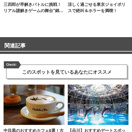
三四郎が早解きバトルに挑戦！
涼しく過ごせる東京ジョイポリ
リアル謎解きゲームの舞台"錦糸
スで絶叫＆ホラーを満喫！
町PARCO・楽天地"を巡る！
関連記事
Check!
このスポットを見ている
あなたにオススメ
中目黒のおすすめカフェ8選！古
【品川】おすすめデートスポッ