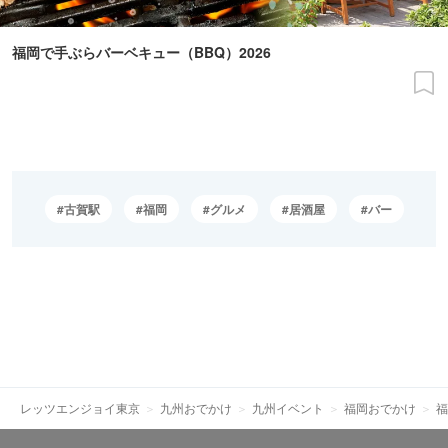
福岡で手ぶらバーベキュー（BBQ）2026
古賀駅
福岡
グルメ
居酒屋
バー
レッツエンジョイ東京
九州おでかけ
九州イベント
福岡おでかけ
福