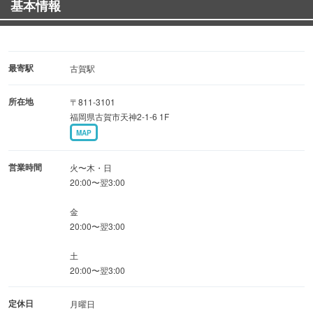
基本情報
飲みなおしたいと思ったとき、夜遅くに飲みたいとき、
仕事や日々の様々なことから解放されたいとき、
そんなときに是非気軽にお立ち寄りください。
最寄駅
古賀駅
◆利用シーン
所在地
〒811-3101
デートや記念日にもOK♪清潔感のある空間なので女性も喜
福岡県古賀市天神2-1-6 1F
ぶこと間違いなし◎
MAP
仕事帰りや女子会など、さまざまなシチュエーションに最
適です。
営業時間
火〜木・日
20:00〜翌3:00
バーが好きな方も初めての方も、ご来店をお待ちしており
金
ます。
20:00〜翌3:00
土
20:00〜翌3:00
定休日
月曜日