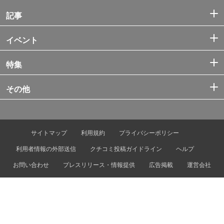
記事
イベント
特集
その他
サイトマップ
利用規約
プライバシーポリシー
利用者情報の外部送信
クチコミ投稿ガイドライン
ヘルプ
お問い合わせ
プレスリリース・情報提供
広告掲載
運営会社
© Tokyo Metro Co., Ltd. & Let’s ENJOY TOKYO, Inc.