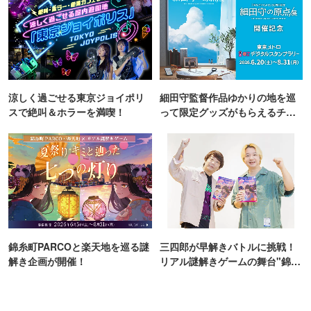
涼しく過ごせる東京ジョイポリ
細田守監督作品ゆかりの地を巡
スで絶叫＆ホラーを満喫！
って限定グッズがもらえるチャ
ンス！
錦糸町PARCOと楽天地を巡る謎
三四郎が早解きバトルに挑戦！
解き企画が開催！
リアル謎解きゲームの舞台"錦糸
町PARCO・楽天地"を巡る！