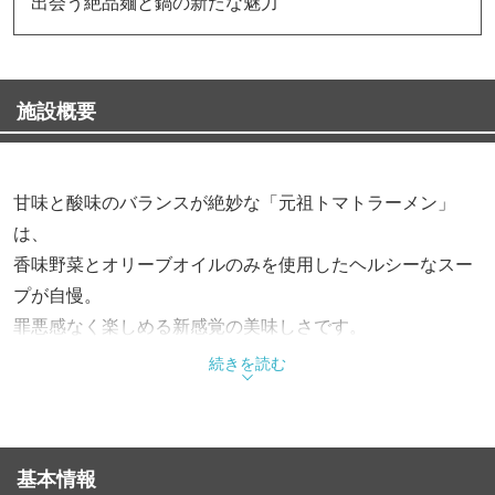
出会う絶品麺と鍋の新たな魅力
施設概要
甘味と酸味のバランスが絶妙な「元祖トマトラーメン」
は、
香味野菜とオリーブオイルのみを使用したヘルシーなスー
プが自慢。
罪悪感なく楽しめる新感覚の美味しさです。
続きを読む
そして、ゼロ辛から新世界まで7段階の辛さが選べる「辛
麺」は、ただ辛いだけでなく奥深い旨味が魅力。
基本情報
お食事の〆には、ラーメンのスープを余すことなく楽しめ