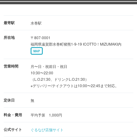
る「リゾット」もご用意。
最高級チーズや半熟卵が加わり、二度美味しい感動をお届
けします。
最寄駅
水巻駅
所在地
〒807-0001
仲間との特別な時間には、3時間たっぷり楽しめる食べ飲
福岡県遠賀郡水巻町猪熊1-9-19 ICOTTO！MIZUMAKI内
み放題コースがおすすめ！
MAP
お昼の10時30分から22時まで営業しておりますので、
営業時間
月〜日・祝前日・祝日
公園でたっぷり遊んだ後、ランチにも、早めの夕食にも、
10:30〜22:00
（L.O.21:30、ドリンクL.O.21:30）
お好きな時間にご利用いただけます。
※デリバリー/テイクアウトは10:00〜22:45まで対応。
どうぞお気軽にお立ち寄りください。
定休日
無
料金・費用
平均予算 1,000円
公式サイト
ぐるなび店舗サイト