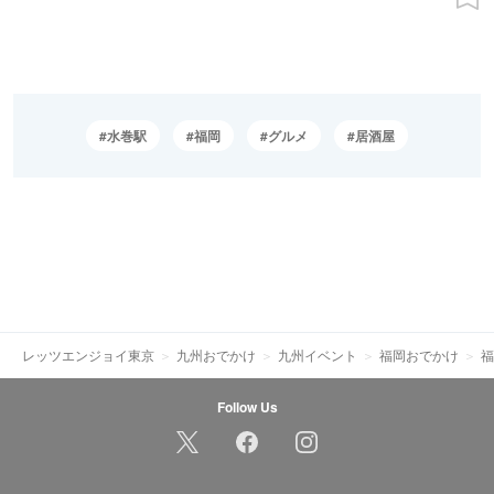
水巻駅
福岡
グルメ
居酒屋
レッツエンジョイ東京
九州おでかけ
九州イベント
福岡おでかけ
福
Follow Us