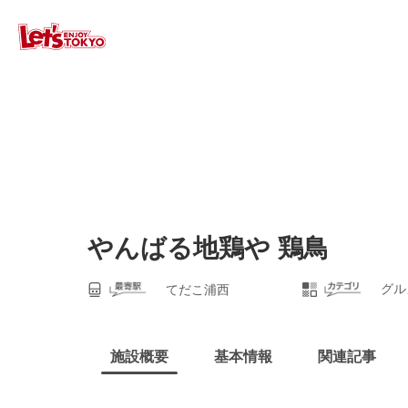
やんばる地鶏や 鶏鳥
グル
てだこ浦西
施設概要
基本情報
関連記事