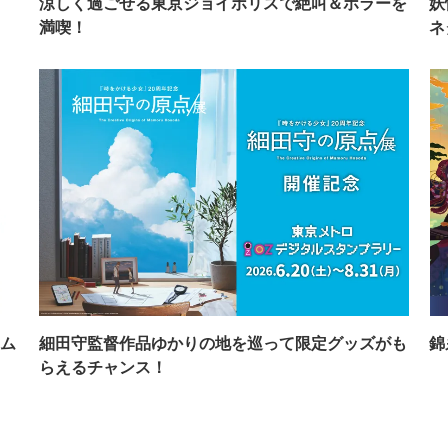
イ
涼しく過ごせる東京ジョイポリスで絶叫＆ホラーを
妖
満喫！
ネ
ム
細田守監督作品ゆかりの地を巡って限定グッズがも
錦
らえるチャンス！