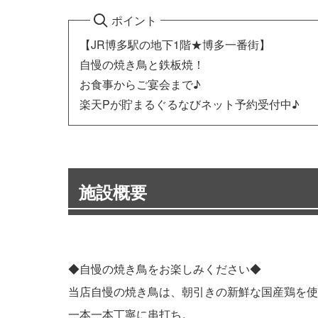
ポイント
【JR博多駅の地下1階★博多一番街】
自慢の焼き鳥と鉄板焼！
お食事からご宴会まで♪
楽天Pが貯まるぐるなびネット予約受付中♪
施設概要
◆自慢の焼き鳥をお楽しみください◆
当店自慢の焼き鳥は、朝引きの新鮮な国産鶏を使
一本一本丁寧に串打ち。