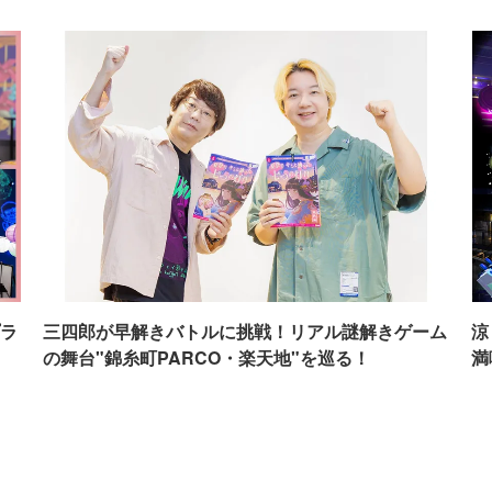
ラ
三四郎が早解きバトルに挑戦！リアル謎解きゲーム
涼
の舞台"錦糸町PARCO・楽天地"を巡る！
満