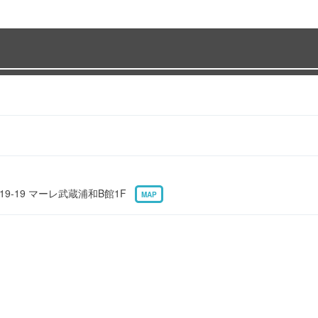
9-19 マーレ武蔵浦和B館1F
MAP