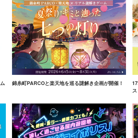
ム
錦糸町PARCOと楽天地を巡る謎解き企画が開催！
1
ス