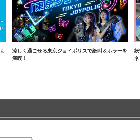
も
涼しく過ごせる東京ジョイポリスで絶叫＆ホラーを
妖
満喫！
ネ