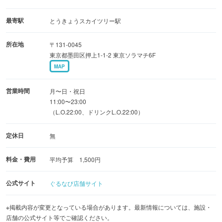
カップル・ご家族・海外のお客様
ご来店お待ちしております。
最寄駅
とうきょうスカイツリー駅
所在地
〒131-0045
東京都墨田区押上1-1-2 東京ソラマチ6F
MAP
営業時間
月〜日・祝日
11:00〜23:00
（L.O.22:00、ドリンクL.O.22:00）
定休日
無
料金・費用
平均予算 1,500円
公式サイト
ぐるなび店舗サイト
※掲載内容が変更となっている場合があります。最新情報については、施設・
店舗の公式サイト等でご確認ください。