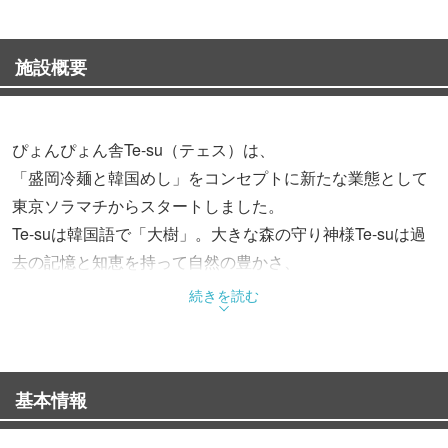
施設概要
ぴょんぴょん舎Te-su（テェス）は、
「盛岡冷麺と韓国めし」をコンセプトに新たな業態として
東京ソラマチからスタートしました。
Te-suは韓国語で「大樹」。大きな森の守り神様Te-suは過
去の記憶と知恵を持って自然の豊かさ、
その素晴らしさを教えてくれます。
続きを読む
イーハトーヴ岩手の大地が育んだ豊かな食材を活かし、岩
手と韓国の食文化を融合した盛岡冷麺と韓国めしを提供し
ます。
基本情報