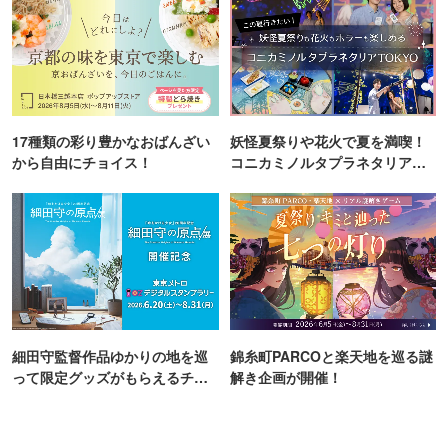
17種類の彩り豊かなおばんざい
妖怪夏祭りや花火で夏を満喫！
から自由にチョイス！
コニカミノルタプラネタリア
TOKYO
細田守監督作品ゆかりの地を巡
錦糸町PARCOと楽天地を巡る謎
って限定グッズがもらえるチャ
解き企画が開催！
ンス！