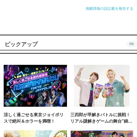
掲載情報の誤記載を報告する
ピックアップ
PR
涼しく過ごせる東京ジョイポリ
三四郎が早解きバトルに挑戦！
スで絶叫＆ホラーを満喫！
リアル謎解きゲームの舞台"錦糸
町PARCO・楽天地"を巡る！