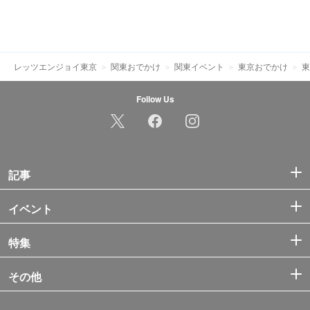
レッツエンジョイ東京
関東おでかけ
関東イベント
東京おでかけ
東
Follow Us
記事
イベント
特集
その他