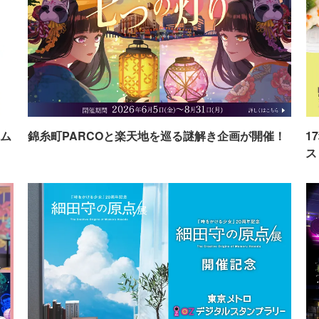
ム
錦糸町PARCOと楽天地を巡る謎解き企画が開催！
1
ス