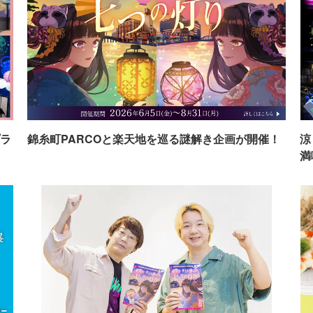
ラ
錦糸町PARCOと楽天地を巡る謎解き企画が開催！
涼
満