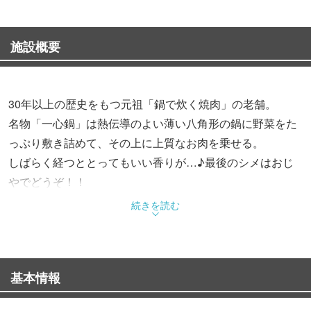
施設概要
30年以上の歴史をもつ元祖「鍋で炊く焼肉」の老舗。
名物「一心鍋」は熱伝導のよい薄い八角形の鍋に野菜をた
っぷり敷き詰めて、その上に上質なお肉を乗せる。
しばらく経つととってもいい香りが…♪最後のシメはおじ
やでどうぞ！！
その他、生ものや焼もの等、アラカルトも充実しています
続きを読む
☆
有名人も多数訪れるめちゃウマ鍋にリピーター続出中です
(^^
基本情報