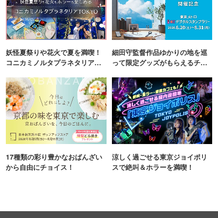
妖怪夏祭りや花火で夏を満喫！
細田守監督作品ゆかりの地を巡
コニカミノルタプラネタリア
って限定グッズがもらえるチャ
TOKYO
ンス！
17種類の彩り豊かなおばんざい
涼しく過ごせる東京ジョイポリ
から自由にチョイス！
スで絶叫＆ホラーを満喫！