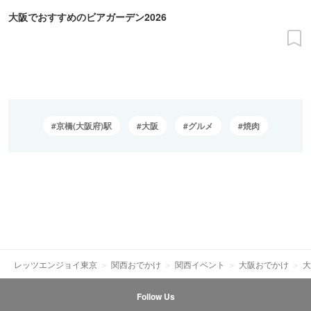
大阪でおすすめのビアガーデン2026
京橋(大阪府)駅
大阪
グルメ
焼肉
レッツエンジョイ東京
関西おでかけ
関西イベント
大阪おでかけ
大
Follow Us