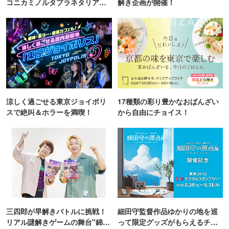
コニカミノルタプラネタリア
解き企画が開催！
TOKYO
涼しく過ごせる東京ジョイポリ
17種類の彩り豊かなおばんざい
スで絶叫＆ホラーを満喫！
から自由にチョイス！
三四郎が早解きバトルに挑戦！
細田守監督作品ゆかりの地を巡
リアル謎解きゲームの舞台"錦糸
って限定グッズがもらえるチャ