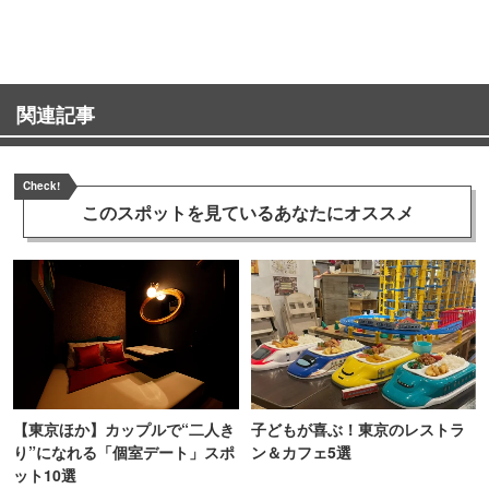
町PARCO・楽天地"を巡る！
ンス！
関連記事
Check!
このスポットを見ている
あなたにオススメ
【東京ほか】カップルで“二人き
子どもが喜ぶ！東京のレストラ
り”になれる「個室デート」スポ
ン＆カフェ5選
ット10選