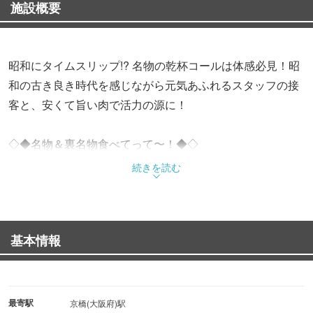
施設概要
昭和にタイムスリップ!? 名物の乾杯コールは体感必見！昭
和の古き良き時代を感じながら元気あふれるスタッフの接
客と、安くて旨い肉で活力の源に！
◇◆名物＆裏名物食べてって〜！◆◇
地鶏のおいしい生レバー
続きを読む
元祖名物 幻のテッチャン
生ホルモン などなど。
基本情報
ごく僅かしか仕入れることのできない希少な部位や、珍味
のホルモンなど、「本物のホルモン」のおいしさをお届け
しております♪
価格以上の満足を、ぜひ昭和ホルモン京橋で。
最寄駅
京橋(大阪府)駅