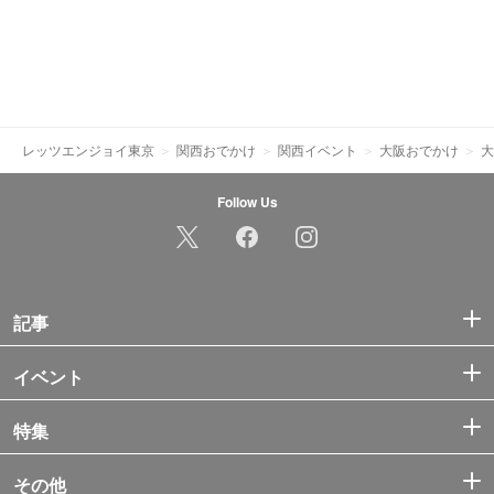
レッツエンジョイ東京
関西おでかけ
関西イベント
大阪おでかけ
大
Follow Us
記事
イベント
特集
その他