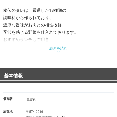
秘伝のタレは、厳選した18種類の
調味料から作られており、
濃厚な旨味がお肉との相性抜群。
季節を感じる野菜も仕入れております。
おすすめランチもご用意。
さまざまなシーンでご利用ください。
続きを読む
基本情報
最寄駅
住道駅
所在地
〒574-0046
大阪府大東市赤井1-4-1-318