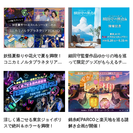
妖怪夏祭りや花火で夏を満喫！
細田守監督作品ゆかりの地を巡
コニカミノルタプラネタリア
って限定グッズがもらえるチャ
TOKYO
ンス！
涼しく過ごせる東京ジョイポリ
錦糸町PARCOと楽天地を巡る謎
スで絶叫＆ホラーを満喫！
解き企画が開催！