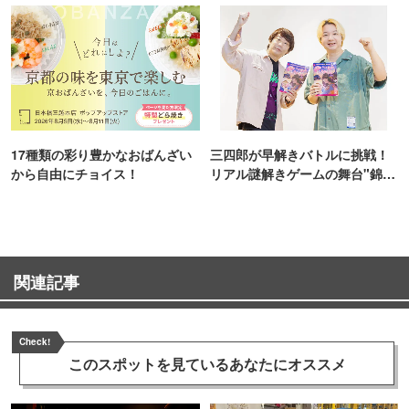
17種類の彩り豊かなおばんざい
三四郎が早解きバトルに挑戦！
から自由にチョイス！
リアル謎解きゲームの舞台"錦糸
町PARCO・楽天地"を巡る！
関連記事
Check!
このスポットを見ている
あなたにオススメ