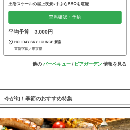
圧巻スケールの屋上夜景×手ぶらBBQを堪能
空席確認・予約
平均予算 3,000円
HOLIDAY SKY LOUNGE 新宿
東新宿駅／東京都
他の
バーベキュー
/
ビアガーデン
情報を見る
今が旬！季節のおすすめ特集