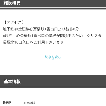
施設概要
【アクセス】
地下鉄御堂筋線心斎橋駅1番出口より徒歩3分
※現在、心斎橋駅1番出口の階段が閉鎖中のため、クリスタ
長堀北10出入口をご利用下さいませ
続きを読む
ナポリピッツァを日本に広めた功労者サルヴァトーレ・ク
オモがプロデュースするピッツェリア！
ピッツァの世界的祭典「PIZZA FEST」で最優秀賞を受
基本情報
賞。
世界が認めた味をぜひ当店でお楽しみください◎
◆歓送迎会・各種宴会向けコース予約受付中！歓送迎会に
最寄駅
心斎橋駅