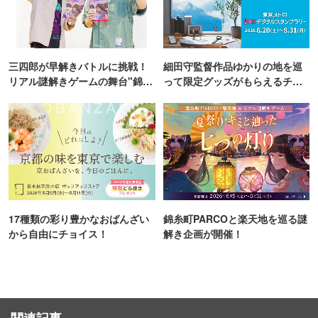
三四郎が早解きバトルに挑戦！
細田守監督作品ゆかりの地を巡
リアル謎解きゲームの舞台"錦糸
って限定グッズがもらえるチャ
町PARCO・楽天地"を巡る！
ンス！
17種類の彩り豊かなおばんざい
錦糸町PARCOと楽天地を巡る謎
から自由にチョイス！
解き企画が開催！
関連記事