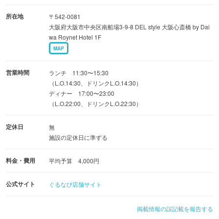
も！
所在地
〒542-0081
貸切予約は予算要相談、お気軽に店舗までお問い合わせ
大阪府大阪市中央区南船場3-9-8 DEL style 大阪心斎橋 by Dai
ください。
wa Roynet Hotel 1F
◆記念日にぴったりのアニバーサリーコース
MAP
◆お得なランチはブッフェスタイル！予約がおすすめで
す！
営業時間
ランチ 11:30〜15:30
（L.O.14:30、ドリンクL.O.14:30）
ディナー 17:00〜23:00
落ち着いた店内でごゆっくりとお過ごしくださいませ。
（L.O.22:00、ドリンクL.O.22:30）
定休日
無
施設の定休日に準ずる
料金・費用
平均予算 4,000円
公式サイト
ぐるなび店舗サイト
掲載情報の誤記載を報告する