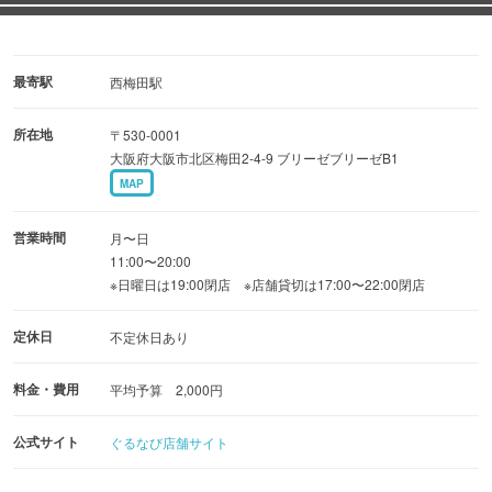
んのこと
季節限定のスイーツメニューなどカフェメニューも充実の
ラインナップもご用意しております!
最寄駅
西梅田駅
所在地
〒530-0001
大阪府大阪市北区梅田2-4-9 ブリーゼブリーゼB1
MAP
営業時間
月〜日
11:00〜20:00
※日曜日は19:00閉店 ※店舗貸切は17:00〜22:00閉店
定休日
不定休日あり
料金・費用
平均予算 2,000円
公式サイト
ぐるなび店舗サイト