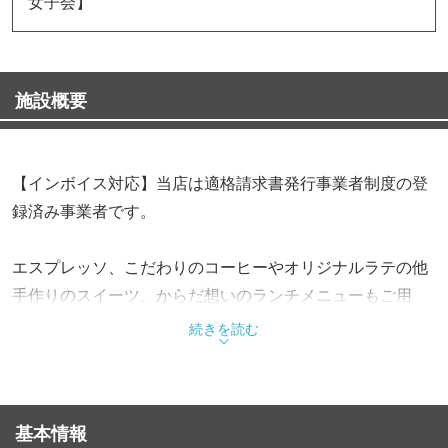
女子会】
施設概要
【インボイス対応】当店は適格請求書発行事業者制度の登
録済み事業者です。
エスプレッソ、こだわりのコーヒーやオリジナルラテの他
手作りのスイーツ、からだ想いのランチメニューもご用
意。
続きを読む
ゆったりとしたソファ席で、心ほどけるひとときをお過ご
しください。
基本情報
デザートでは当店一番人気!クレーム・キャラメルはもちろ