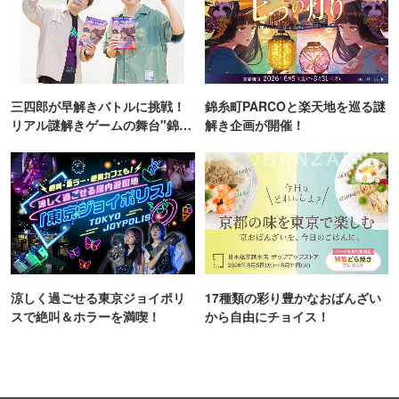
三四郎が早解きバトルに挑戦！
錦糸町PARCOと楽天地を巡る謎
リアル謎解きゲームの舞台"錦糸
解き企画が開催！
町PARCO・楽天地"を巡る！
涼しく過ごせる東京ジョイポリ
17種類の彩り豊かなおばんざい
スで絶叫＆ホラーを満喫！
から自由にチョイス！