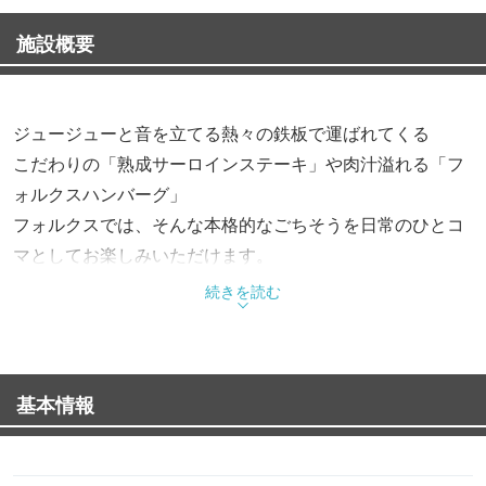
施設概要
ジュージューと音を立てる熱々の鉄板で運ばれてくる
こだわりの「熟成サーロインステーキ」や肉汁溢れる「フ
ォルクスハンバーグ」
フォルクスでは、そんな本格的なごちそうを日常のひとコ
マとしてお楽しみいただけます。
続きを読む
フォルクスのもう一つの主役は、心ゆくまで満喫できる3
種のバー。
新鮮野菜や自家製ドレッシングが並ぶサラダバー、
基本情報
常時3種をご用意する熱々のスープ、そして店内で焼き上
げる香ばしいパンを心ゆくまでどうぞ。キッズメニューも
豊富なので、お子様連れでも安心です！