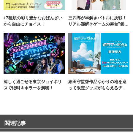
17種類の彩り豊かなおばんざい
三四郎が早解きバトルに挑戦！
から自由にチョイス！
リアル謎解きゲームの舞台"錦糸
町PARCO・楽天地"を巡る！
涼しく過ごせる東京ジョイポリ
細田守監督作品ゆかりの地を巡
スで絶叫＆ホラーを満喫！
って限定グッズがもらえるチャ
ンス！
関連記事