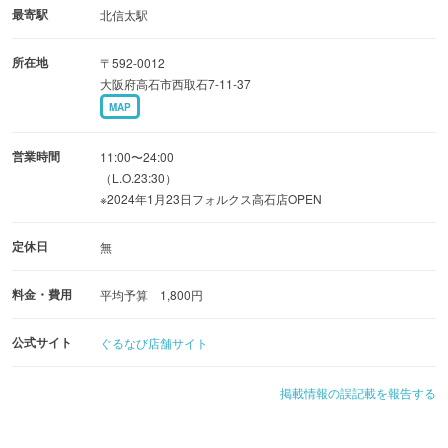
最寄駅
北信太駅
清潔感ある広々とした店内は、仕切りがあって周りを気に
所在地
〒592-0012
せず過ごせるボックス席が中心。
大阪府高石市西取石7-11-37
周りを気にせずゆったりと会話を楽しめるので、ご家族で
MAP
のお食事はもちろん、
ママ会や女子会、ご友人とのランチ、記念日まで
営業時間
11:00〜24:00
様々なシーンで心地よいひとときをお過ごしください。
（L.O.23:30）
※2024年1月23日フォルクス高石店OPEN
定休日
無
料金・費用
平均予算 1,800円
公式サイト
ぐるなび店舗サイト
掲載情報の誤記載を報告する