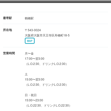
赤から小腸
ネギ塩にんにくのがつ芯
最寄駅
鶴橋駅
所在地
〒543-0024
大阪府大阪市天王寺区舟橋町18-5
MAP
営業時間
月〜金
17:00〜翌3:00
（L.O.2:30、ドリンクL.O.2:30）
土
15:00〜翌3:00
（L.O.2:30、ドリンクL.O.2:30）
日・祝日
15:00〜23:00
（L.O.22:30、ドリンクL.O.22:30）