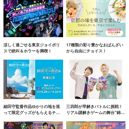
涼しく過ごせる東京ジョイポリ
17種類の彩り豊かなおばんざい
スで絶叫＆ホラーを満喫！
から自由にチョイス！
細田守監督作品ゆかりの地を巡
三四郎が早解きバトルに挑戦！
って限定グッズがもらえるチャ
リアル謎解きゲームの舞台"錦糸
ンス！
町PARCO・楽天地"を巡る！