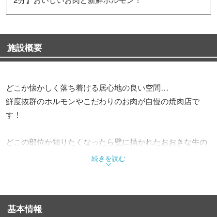
施設概要
どこか懐かしく落ち着ける居心地の良い空間…
鮮度抜群のホルモンやこだわりのお肉が自慢の焼肉店で
す！
どこの部位か知りたくなったら壁に描かれたおおきな牛の
絵でチェック♪
続きを読む
★☆オススメメニュー☆★
【六時間コトコト煮込んだ】とろとろ豚足
基本情報
【名物】こく旨塩もつ煮込み