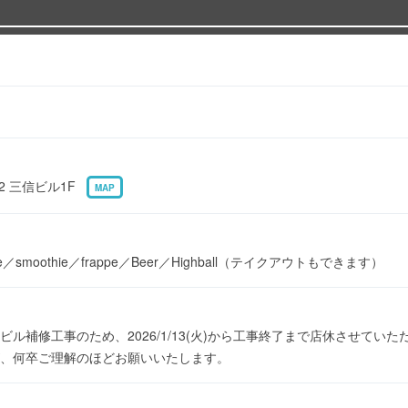
2 三信ビル1F
MAP
latte／smoothie／frappe／Beer／Highball（テイクアウトもできます）
ル補修工事のため、2026/1/13(火)から工事終了まで店休させてい
、何卒ご理解のほどお願いいたします。