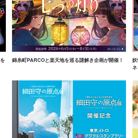
を
錦糸町PARCOと楽天地を巡る謎解き企画が開催！
妖
ネ