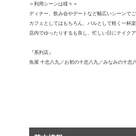
＝利用シーンは様々＝
ディナー、飲み会やデートなど幅広いシーンでご
カフェとしてはもちろん、バルとして軽く一杯楽
店内でゆったりするも良し、忙しい日にテイクア
『系列店』
魚屋 十忠八九／お初の十忠八九／みなみの十忠