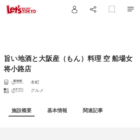
旨い地酒と大阪産（もん）料理 空 船場女
将小路店
本町
グルメ
施設概要
基本情報
関連記事