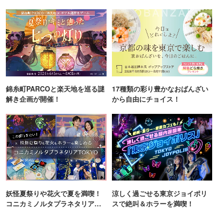
ンス！
町PARCO・楽天地"を巡る！
錦糸町PARCOと楽天地を巡る謎
17種類の彩り豊かなおばんざい
解き企画が開催！
から自由にチョイス！
妖怪夏祭りや花火で夏を満喫！
涼しく過ごせる東京ジョイポリ
コニカミノルタプラネタリア
スで絶叫＆ホラーを満喫！
TOKYO