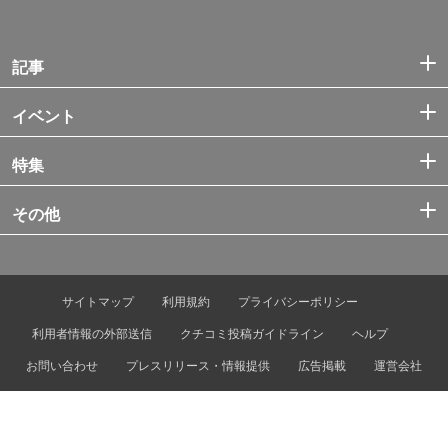
記事
イベント
特集
その他
サイトマップ
利用規約
プライバシーポリシー
利用者情報の外部送信
クチコミ投稿ガイドライン
ヘルプ
お問い合わせ
プレスリリース・情報提供
広告掲載
運営会社
© Tokyo Metro Co., Ltd. & Let’s ENJOY TOKYO, Inc.