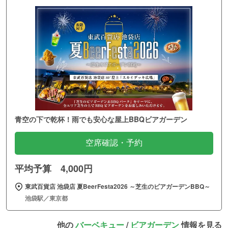
青空の下で乾杯！雨でも安心な屋上BBQビアガーデン
空席確認・予約
平均予算 4,000円
東武百貨店 池袋店 夏BeerFesta2026 ～芝生のビアガーデンBBQ～
池袋駅／東京都
他の
バーベキュー
/
ビアガーデン
情報を見る