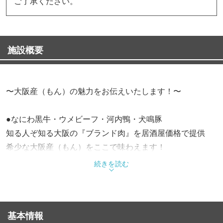
ご了承ください。
施設概要
〜大阪産（もん）の魅力をお伝えいたします！〜
●なにわ黒牛・ウメビーフ・河内鴨・犬鳴豚
知る人ぞ知る大阪の『ブランド肉』を居酒屋価格で提供
希少な大阪産（もん）をここで味わえます！
続きを読む
●地元契約農家から届く新鮮な「お野菜さん」
泉州なすびや淡路玉ねぎの先祖とも言われる泉州玉ねぎな
ど
基本情報
大阪には美味しいお野菜さんがいっぱい！