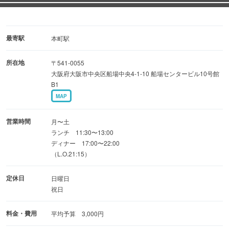
●大阪を代表する蔵元の地酒やワインなどご用意
G20で振舞われた秋鹿やカタシモワインなど
最寄駅
本町駅
珍しい地酒をご用意！
所在地
〒541-0055
大阪府大阪市中央区船場中央4-1-10 船場センタービル10号館
〜生産者の思いを形に〜
B1
MAP
営業時間
月〜土
ランチ 11:30〜13:00
ディナー 17:00〜22:00
（L.O.21:15）
定休日
日曜日
祝日
料金・費用
平均予算 3,000円