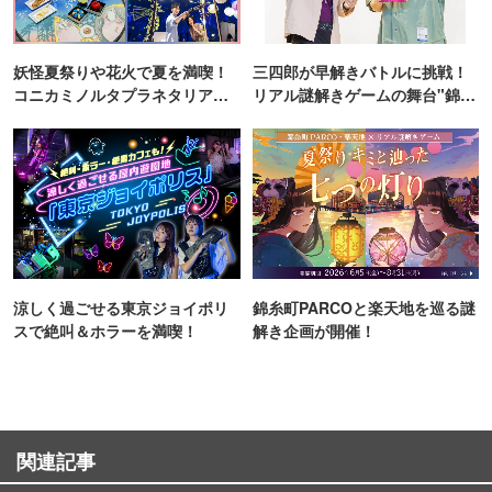
妖怪夏祭りや花火で夏を満喫！
三四郎が早解きバトルに挑戦！
コニカミノルタプラネタリア
リアル謎解きゲームの舞台"錦糸
TOKYO
町PARCO・楽天地"を巡る！
涼しく過ごせる東京ジョイポリ
錦糸町PARCOと楽天地を巡る謎
スで絶叫＆ホラーを満喫！
解き企画が開催！
関連記事