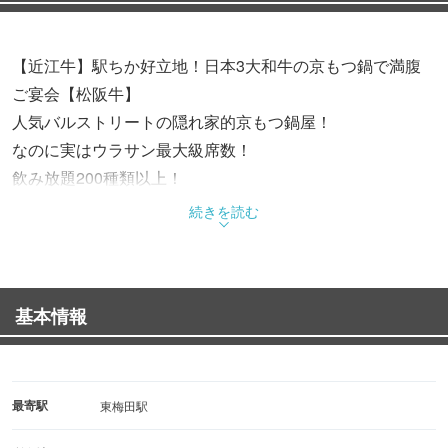
【近江牛】駅ちか好立地！日本3大和牛の京もつ鍋で満腹
ご宴会【松阪牛】
人気バルストリートの隠れ家的京もつ鍋屋！
なのに実はウラサン最大級席数！
飲み放題200種類以上！
お初天神で大宴会しませんか！！もちろんデートや晩御飯
続きを読む
にも！
大阪梅田主要各駅から徒歩すぐ！東梅田6番出口が最寄り
基本情報
で便利！
ヨドバシカメラ梅田９分！ルクア７分！リンクス梅田７
分！お初天神通りの真ん中！
最寄駅
東梅田駅
大満足飲み放題付きコースは選べる４プライス！4800