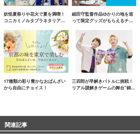
妖怪夏祭りや花火で夏を満喫！
細田守監督作品ゆかりの地を巡
コニカミノルタプラネタリア
って限定グッズがもらえるチャ
TOKYO
ンス！
17種類の彩り豊かなおばんざい
三四郎が早解きバトルに挑戦！
から自由にチョイス！
リアル謎解きゲームの舞台"錦糸
町PARCO・楽天地"を巡る！
関連記事