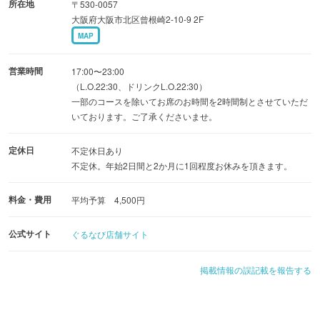
所在地
〒530-0057
円〜！
大阪府大阪市北区曾根崎2-10-9 2F
個室利用は最大10名様可能です！
MAP
40名様から貸切も可能！
営業時間
17:00〜23:00
近江牛と京都吟醸白みそ、京出汁、ボリューム満点のお野
（L.O.22:30、ドリンクL.O.22:30）
一部のコースを除いてお席のお時間を2時間制とさせていただ
菜を使用した自慢のもつ鍋！
いております。ご了承くださいませ。
入荷当日にしか食べられないホルモン刺しやユッケは必
食！
定休日
不定休日あり
テラスのガヤガヤ感と店内のシッポリ感のいいとこどり！
不定休。年始2日間と2か月に1回程度お休みを頂きます。
料金・費用
平均予算 4,500円
公式サイト
ぐるなび店舗サイト
掲載情報の誤記載を報告する