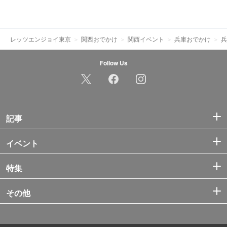
レッツエンジョイ東京
関西おでかけ
関西イベント
兵庫おでかけ
兵
Follow Us
記事
イベント
特集
その他