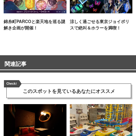
錦糸町PARCOと楽天地を巡る謎
涼しく過ごせる東京ジョイポリ
解き企画が開催！
スで絶叫＆ホラーを満喫！
関連記事
Check!
このスポットを見ている
あなたにオススメ