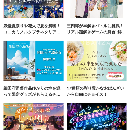
妖怪夏祭りや花火で夏を満喫！
三四郎が早解きバトルに挑戦！
コニカミノルタプラネタリア
リアル謎解きゲームの舞台"錦糸
TOKYO
町PARCO・楽天地"を巡る！
細田守監督作品ゆかりの地を巡
17種類の彩り豊かなおばんざい
って限定グッズがもらえるチャ
から自由にチョイス！
ンス！