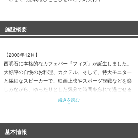
施設概要
【2003年12月】
西明石に本格的なカフェバー『フィズ』が誕生しました。
大好評の自慢のお料理、カクテル、そして、特大モニター
と繊細なスピーカーで、映画上映やスポーツ観戦などを楽
しみながら、ゆったりとした気分で時間を忘れて過ごせる
空間・・・
続きを読む
マスターに気軽に頼めるオリジナルカクテルも好評です。
フルーツがゴロゴロ入ったミックスジュースも人気。
基本情報
美味しいお食事が楽しめるBARとして気軽にご利用くださ