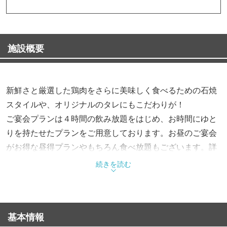
施設概要
新鮮さと厳選した鶏肉をさらに美味しく食べるための石焼
スタイルや、オリジナルのタレにもこだわりが！
ご宴会プランは４時間の飲み放題をはじめ、お時間にゆと
りを持たせたプランをご用意しております。お昼のご宴会
がお得な昼得プランやもちろん食べ放題もございます。詳
しくはお電話にてご説明致します。
続きを読む
鶏がらをじっくり時間をかけて取ったスープを使った〆の
うどんも好評頂いております。
忘年会にはそのスープを使ったお鍋のプランもございます
基本情報
ので是非皆様のお問い合わせお待ちしております。