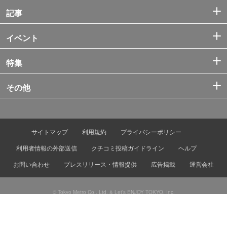
記事
イベント
特集
その他
サイトマップ
利用規約
プライバシーポリシー
利用者情報の外部送信
クチコミ投稿ガイドライン
ヘルプ
お問い合わせ
プレスリリース・情報提供
広告掲載
運営会社
© Tokyo Metro Co., Ltd. & Let’s ENJOY TOKYO, Inc.