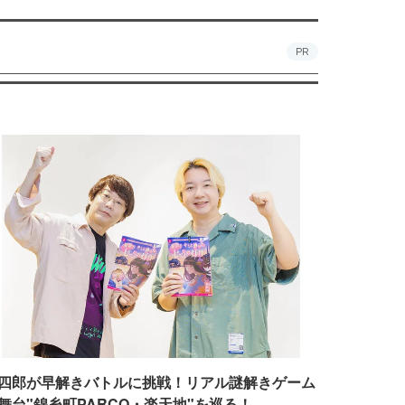
PR
四郎が早解きバトルに挑戦！リアル謎解きゲーム
舞台"錦糸町PARCO・楽天地"を巡る！