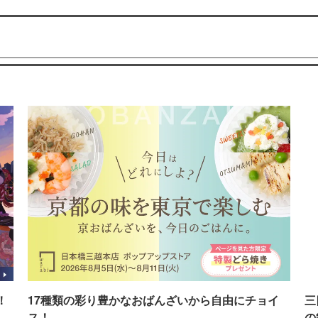
！
17種類の彩り豊かなおばんざいから自由にチョイ
三
ス！
の