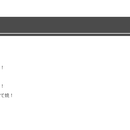
！
！
て焼！