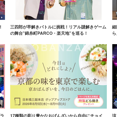
！
三四郎が早解きバトルに挑戦！リアル謎解きゲーム
細
の舞台"錦糸町PARCO・楽天地"を巡る！
ら
ラ
17種類の彩り豊かなおばんざいから自由にチョイ
涼