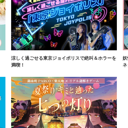
イ
涼しく過ごせる東京ジョイポリスで絶叫＆ホラーを
妖
満喫！
ネ