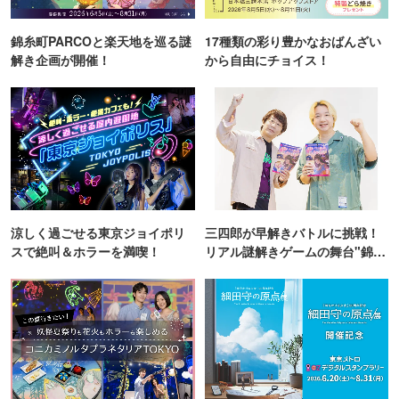
錦糸町PARCOと楽天地を巡る謎
17種類の彩り豊かなおばんざい
解き企画が開催！
から自由にチョイス！
涼しく過ごせる東京ジョイポリ
三四郎が早解きバトルに挑戦！
スで絶叫＆ホラーを満喫！
リアル謎解きゲームの舞台"錦糸
町PARCO・楽天地"を巡る！