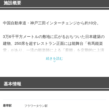
施設概要
中国自動車道・神戸三田インターチェンジから約10分。
3万6千平方メートルの敷地に広がるおちついた日本建築の
建物、250席を超すレストラン正面には能舞台「有馬能楽
堂」があり、一流の能楽師による「薪能」を定期的に上演
しております。
続きを読む
手間ひまを惜しまず「本物」へのこだわりを持ち続けるロ
ースハムをオードブルに、黒毛和牛のやわらかくてジュー
基本情報
シーなステーキとともにお楽しみ下さい。
ステーキランチも人気です。
最寄駅
フラワータウン駅