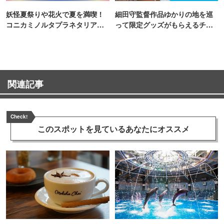
妖怪夏祭りや花火で夏を満喫！
細田守監督作品ゆかりの地を巡
コニカミノルタプラネタリア
って限定グッズがもらえるチャ
TOKYO
ンス！
関連記事
Check!
このスポットを見ている
あなたにオススメ