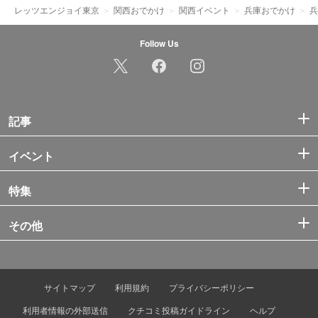
レッツエンジョイ東京
関西おでかけ
関西イベント
兵庫おでかけ
兵
Follow Us
記事
イベント
特集
その他
サイトマップ
利用規約
プライバシーポリシー
利用者情報の外部送信
クチコミ投稿ガイドライン
ヘルプ