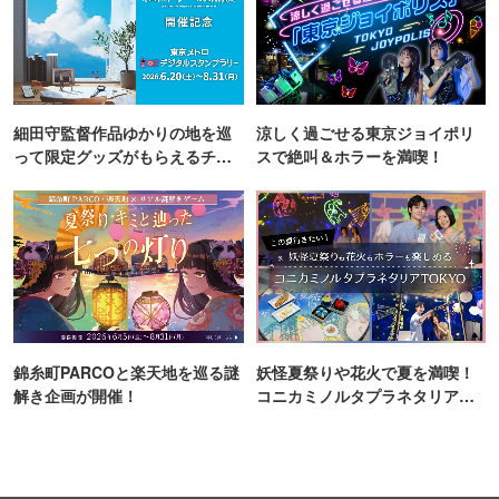
細田守監督作品ゆかりの地を巡
涼しく過ごせる東京ジョイポリ
って限定グッズがもらえるチャ
スで絶叫＆ホラーを満喫！
ンス！
錦糸町PARCOと楽天地を巡る謎
妖怪夏祭りや花火で夏を満喫！
解き企画が開催！
コニカミノルタプラネタリア
TOKYO