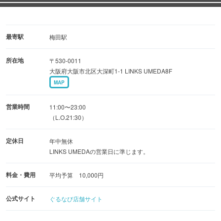
※店内の消毒や換気の徹底、スタッフのマスク着用など、
各種感染症対策に努めております。ご理解・ご協力賜りま
すようお願い申し上げます。
最寄駅
梅田駅
所在地
〒530-0011
大阪府大阪市北区大深町1-1 LINKS UMEDA8F
MAP
営業時間
11:00〜23:00
（L.O.21:30）
定休日
年中無休
LINKS UMEDAの営業日に準じます。
料金・費用
平均予算 10,000円
公式サイト
ぐるなび店舗サイト