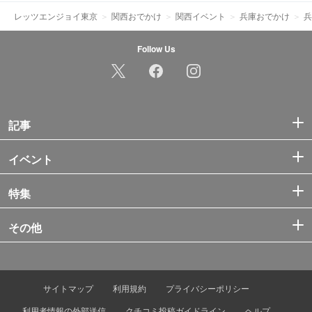
レッツエンジョイ東京
関西おでかけ
関西イベント
兵庫おでかけ
兵
Follow Us
記事
イベント
特集
その他
サイトマップ
利用規約
プライバシーポリシー
利用者情報の外部送信
クチコミ投稿ガイドライン
ヘルプ