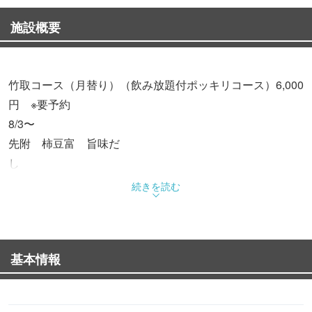
施設概要
竹取コース（月替り）（飲み放題付ポッキリコース）6,000
円 ※要予約
8/3〜
先附 柿豆富 旨味だ
し
前菜 三種盛合
続きを読む
せ
造り 三種盛合せ
焼物 太刀魚塩焼き木乃酢添
基本情報
え
小鍋 黒毛和牛焼きしゃぶ おろしぽん
酢