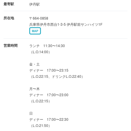
最寄駅
伊丹駅
揚物 蓮根饅頭揚げ出し
所在地
〒664-0858
椀
兵庫県伊丹市西台1-3-5 伊丹駅前サンハイツ1F
冷鉢 きのこ冷製茶碗蒸し
MAP
釜飯 とり五目釜
飯
営業時間
ランチ 11:30〜14:30
赤出し
（L.O.14:00）
香の物
金・土
甘味 本日のデザート
ディナー 17:00〜23:15
（L.O.22:15、ドリンクL.O.22:40）
月〜木
ディナー 17:00〜23:00
（L.O.22:15）
日
ディナー 17:00〜22:30
（L.O.21:50）