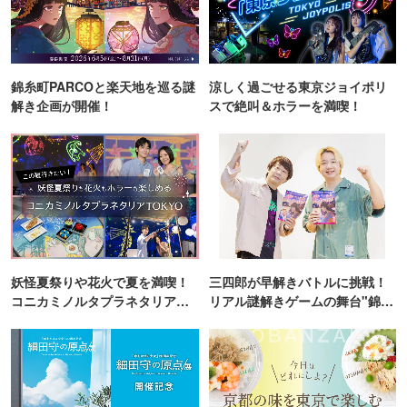
錦糸町PARCOと楽天地を巡る謎
涼しく過ごせる東京ジョイポリ
解き企画が開催！
スで絶叫＆ホラーを満喫！
妖怪夏祭りや花火で夏を満喫！
三四郎が早解きバトルに挑戦！
コニカミノルタプラネタリア
リアル謎解きゲームの舞台"錦糸
TOKYO
町PARCO・楽天地"を巡る！