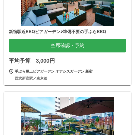
新宿駅近BBQビアガーデン♪準備不要の手ぶらBBQ
空席確認・予約
平均予算 3,000円
手ぶら屋上ビアガーデン オアシスガーデン 新宿
西武新宿駅／東京都