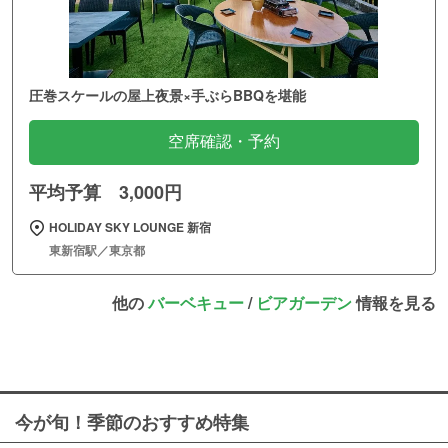
圧巻スケールの屋上夜景×手ぶらBBQを堪能
空席確認・予約
平均予算 3,000円
HOLIDAY SKY LOUNGE 新宿
東新宿駅／東京都
他の
バーベキュー
/
ビアガーデン
情報を見る
今が旬！季節のおすすめ特集