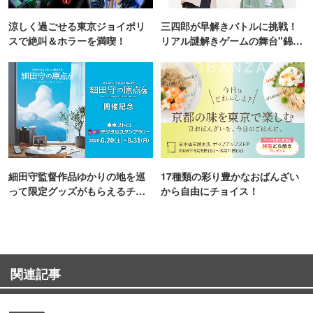
涼しく過ごせる東京ジョイポリ
三四郎が早解きバトルに挑戦！
スで絶叫＆ホラーを満喫！
リアル謎解きゲームの舞台"錦糸
町PARCO・楽天地"を巡る！
細田守監督作品ゆかりの地を巡
17種類の彩り豊かなおばんざい
って限定グッズがもらえるチャ
から自由にチョイス！
ンス！
関連記事