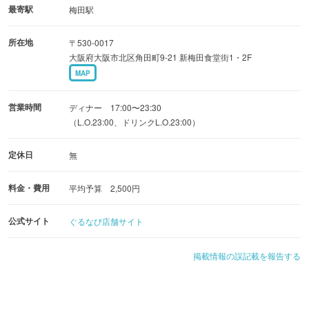
ヤミツキ間違いなし！
最寄駅
梅田駅
所在地
〒530-0017
「徳島名物フィッシュカツ」も人気上昇中！
大阪府大阪市北区角田町9-21 新梅田食堂街1・2F
MAP
営業時間
ディナー 17:00〜23:30
（L.O.23:00、ドリンクL.O.23:00）
定休日
無
料金・費用
平均予算 2,500円
公式サイト
ぐるなび店舗サイト
掲載情報の誤記載を報告する