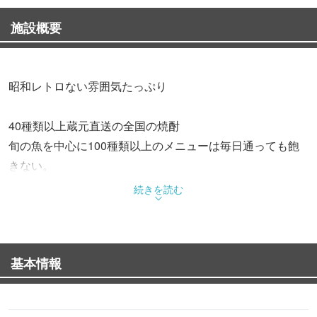
施設概要
昭和レトロない雰囲気たっぷり
40種類以上蔵元直送の全国の焼酎
旬の魚を中心に100種類以上のメニューは毎日通っても飽
きない。
飲んで食べて3,000円でお釣りがくるコスパも涙もん！
続きを読む
一階はカウンターとテーブル、二階はお座敷です。
基本情報
名物料理「手羽辛パンチ」「味噌串カツ」を一度たべに寄
ってって〜！