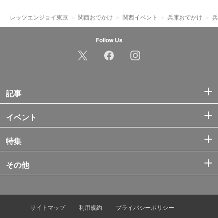
レッツエンジョイ東京
関西おでかけ
関西イベント
兵庫おでかけ
兵
Follow Us
記事
イベント
特集
その他
サイトマップ
利用規約
プライバシーポリシー