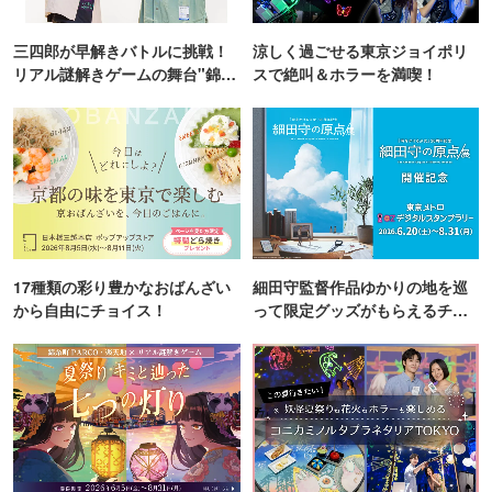
三四郎が早解きバトルに挑戦！
涼しく過ごせる東京ジョイポリ
リアル謎解きゲームの舞台"錦糸
スで絶叫＆ホラーを満喫！
町PARCO・楽天地"を巡る！
17種類の彩り豊かなおばんざい
細田守監督作品ゆかりの地を巡
から自由にチョイス！
って限定グッズがもらえるチャ
ンス！