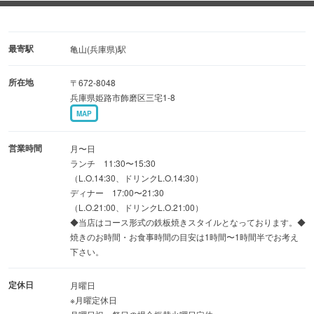
■個室で優雅なひと時を
接待や記念日、ご家族のお食事では
10名様までご利用いただける個室をご用意
最寄駅
亀山(兵庫県)駅
所在地
〒672-8048
■厳選食材多数
兵庫県姫路市飾磨区三宅1-8
自慢の神戸ビーフをはじめ、生簀で管理する車海老、
MAP
大ぶりな天然黒鮑、ハンガリー産のフォアグラなどもご用
意
営業時間
月〜日
自慢のワインとともにお愉しみくださいませ
ランチ 11:30〜15:30
（L.O.14:30、ドリンクL.O.14:30）
ディナー 17:00〜21:30
★ランチ／ディナーともにご利用いただけるソフトドリン
（L.O.21:00、ドリンクL.O.21:00）
ク
◆当店はコース形式の鉄板焼きスタイルとなっております。◆
焼きのお時間・お食事時間の目安は1時間〜1時間半でお考え
or ワインプレゼントクーポンあり
下さい。
定休日
月曜日
※月曜定休日