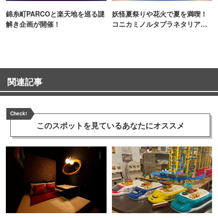
錦糸町PARCOと楽天地を巡る謎
妖怪夏祭りや花火で夏を満喫！
解き企画が開催！
コニカミノルタプラネタリア
TOKYO
関連記事
Check!
このスポットを見ている
あなたにオススメ