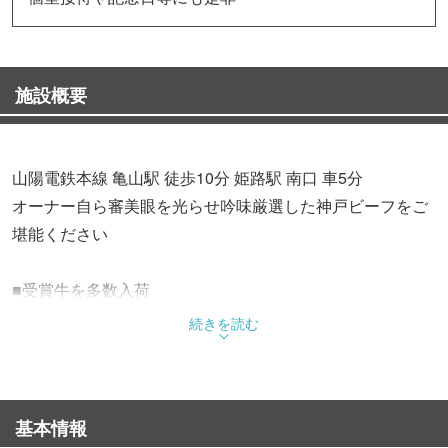
施設概要
山陽電鉄本線 亀山駅 徒歩10分 姫路駅 南口 車5分
オーナー自ら審美眼を光らせ吟味厳選した神戸ビーフをご
堪能ください
■受賞牛を多数入荷
黒毛和牛の中でも最高級である但馬牛の中から
続きを読む
更に厳しい諸条件に合格した牛だけが「神戸ビーフ（神戸
牛）」と呼ばれます
但馬牛の取扱もございます
基本情報