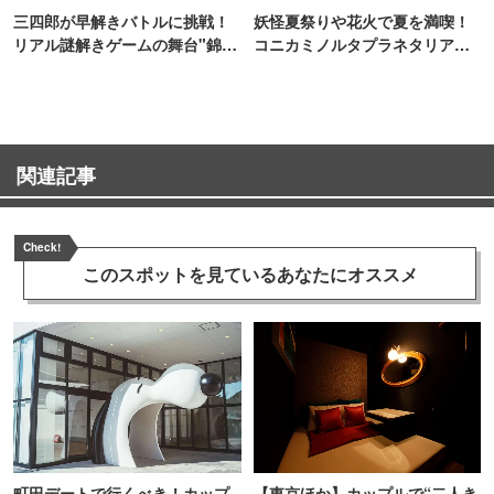
三四郎が早解きバトルに挑戦！
妖怪夏祭りや花火で夏を満喫！
リアル謎解きゲームの舞台"錦糸
コニカミノルタプラネタリア
町PARCO・楽天地"を巡る！
TOKYO
関連記事
Check!
このスポットを見ている
あなたにオススメ
町田デートで行くべき！カップ
【東京ほか】カップルで“二人き