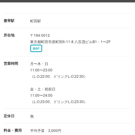
す！
▼毎日リーズナブル！生ビール＆ハイボール◎
最寄駅
町田駅
なんと生ビール299円（税込328円）、ハイボール199円
所在地
〒194-0013
（税込218円）でご提供！
東京都町田市原町田6-11-8 八百茂ビルB1・1〜2F
ぜひ軽く一杯いかがでしょうか♪
MAP
■開放的な店内に注目！
営業時間
月〜木・日
2名から4名のテーブル席や最大65名様までOKな個室も！
11:00〜23:00
（L.O.22:00、ドリンクL.O.22:30）
加熱式たばこOK席あり◎
金・土・祝前日
11:00〜24:00
（L.O.23:00、ドリンクL.O.23:30）
定休日
無
料金・費用
平均予算 3,000円