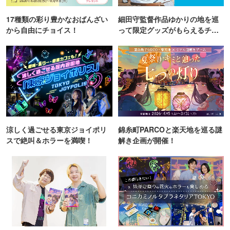
17種類の彩り豊かなおばんざい
細田守監督作品ゆかりの地を巡
から自由にチョイス！
って限定グッズがもらえるチャ
ンス！
涼しく過ごせる東京ジョイポリ
錦糸町PARCOと楽天地を巡る謎
スで絶叫＆ホラーを満喫！
解き企画が開催！