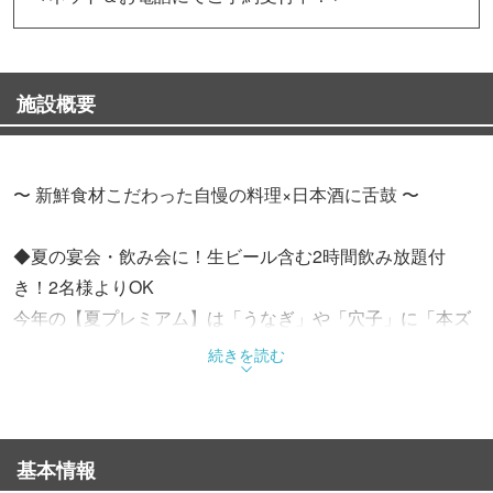
施設概要
〜 新鮮食材こだわった自慢の料理×日本酒に舌鼓 〜
◆夏の宴会・飲み会に！生ビール含む2時間飲み放題付
き！2名様よりOK
今年の【夏プレミアム】は「うなぎ」や「穴子」に「本ズ
ワイガニ」「牛みすじステーキ」等、季節の魚介とご馳走
続きを読む
を織り込んだ3コース（4,500円〜）さらに日〜木曜は通常
お一人様＋500円の「飲み放題3時間に延長」or「全メニュ
ー飲み放題」オプションが無料に♪横断幕・寄せ書きボト
基本情報
ルの選べる予約特典で、暑気払いや打ち上げを盛り上げま