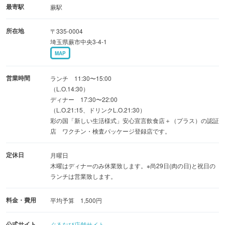
最寄駅
蕨駅
◆飲み放題付き宴会コース5,500円 全10品 ４名から承
所在地
〒335-0004
ります。
埼玉県蕨市中央3-4-1
MAP
◆ 少人数で貸切宴会はいかがですか？
平日の月・木曜限定 5,500円、10名から承ります。
営業時間
ランチ 11:30〜15:00
（L.O.14:30）
ディナー 17:30〜22:00
◆最大約40名のパーティスペースとしてもご利用いただけ
（L.O.21:15、ドリンクL.O.21:30）
ます。
彩の国「新しい生活様式」安心宣言飲食店＋（プラス）の認証
店 ワクチン・検査パッケージ登録店です。
◆お弁当やケータリングも常時ご予約受付中♪
定休日
月曜日
木曜はディナーのみ休業致します。※尚29日(肉の日)と祝日の
ランチは営業致します。
料金・費用
平均予算 1,500円
公式サイト
ぐるなび店舗サイト