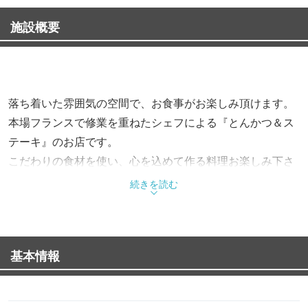
施設概要
落ち着いた雰囲気の空間で、お食事がお楽しみ頂けます。
本場フランスで修業を重ねたシェフによる『とんかつ＆ス
テーキ』のお店です。
こだわりの食材を使い、心を込めて作る料理お楽しみ下さ
い。
続きを読む
料理から内装までトータルブランディングしたオシャレな
店内で、
銘柄豚を中心としたお料理も堪能できます。
基本情報
◆ 【毎月29日は肉の日！】
サーロイステーキは1,390円 ロースカツ定食は990円