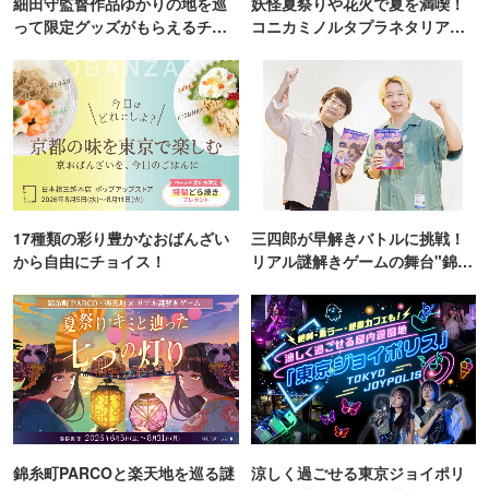
細田守監督作品ゆかりの地を巡
妖怪夏祭りや花火で夏を満喫！
って限定グッズがもらえるチャ
コニカミノルタプラネタリア
ンス！
TOKYO
17種類の彩り豊かなおばんざい
三四郎が早解きバトルに挑戦！
から自由にチョイス！
リアル謎解きゲームの舞台"錦糸
町PARCO・楽天地"を巡る！
錦糸町PARCOと楽天地を巡る謎
涼しく過ごせる東京ジョイポリ